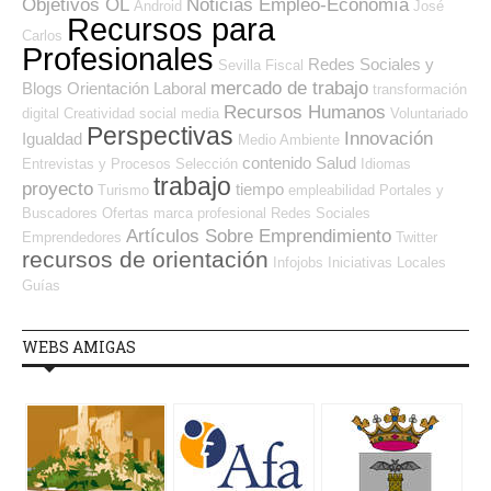
Objetivos OL
Noticias Empleo-Economía
Android
José
Recursos para
Carlos
Profesionales
Redes Sociales y
Sevilla
Fiscal
mercado de trabajo
Blogs Orientación Laboral
transformación
Recursos Humanos
digital
Creatividad
social media
Voluntariado
Perspectivas
Innovación
Igualdad
Medio Ambiente
contenido
Salud
Entrevistas y Procesos Selección
Idiomas
trabajo
proyecto
tiempo
Turismo
empleabilidad
Portales y
Buscadores Ofertas
marca profesional
Redes Sociales
Artículos Sobre Emprendimiento
Emprendedores
Twitter
recursos de orientación
Infojobs
Iniciativas Locales
Guías
WEBS AMIGAS