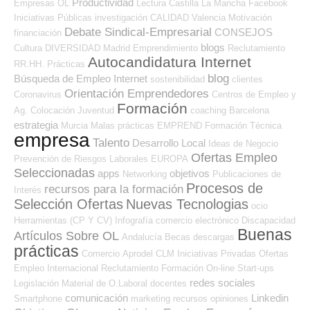
Productividad
Empresas OL
Lectura
Castilla La Mancha
Facebook
Iniciativas Públicas
investigación
CALIDAD
Valencia
Motivación
Debate Sindical-Empresarial
CONSEJOS
financiación
blogs
Cultura
DIVERSIDAD
Madrid
Emprendimiento
Reclutamiento
Autocandidatura Internet
RR.HH.
Prácticas
blog
Búsqueda de Empleo Internet
sostenibilidad
clientes
Orientación Emprendedores
Coronavirus
Centros de Empleo y
Formación
Ag. Colocación
Juventud
coaching
Barcelona
estrategia
Murcia
Malas prácticas
EMPREND
Formación Técnica
empresa
Talento
Desarrollo Local
Ideas de Negocio
Ofertas Empleo
Prevención de Riesgos Laborales
EUROPA
Seleccionadas
apps
objetivos
Networking
Publicaciones de
Procesos de
recursos para la formación
Interés
Selección Ofertas
Nuevas Tecnologias
ocio
Herramientas (CP Y CV)
Infografía
comercio electrónico
Discapacidad
Buenas
Artículos Sobre OL
Andalucía
Becas
descargas
prácticas
Comercio
Aprodel CLM
Iniciativas Privadas
Ofertas
Empleo Internacional
Reclutamiento
Formación On-line
Start-ups
redes sociales
Legislación
Material de O.Laboral
docentes
comunicación
Linkedin
Smartphone
marketing
recursos
opiniones