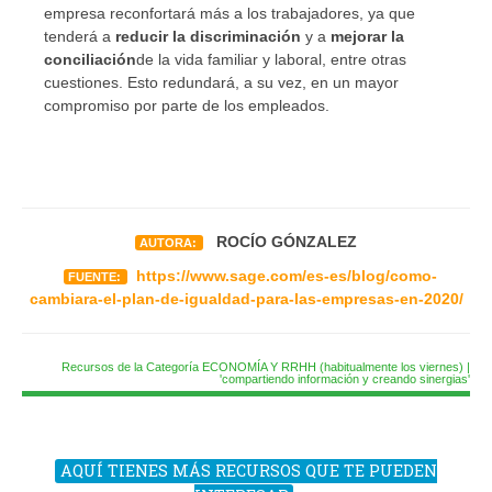
empresa reconfortará más a los trabajadores, ya que
tenderá a
reducir la discriminación
y a
mejorar la
conciliación
de la vida familiar y laboral, entre otras
cuestiones. Esto redundará, a su vez, en un mayor
compromiso por parte de los empleados.
ROCÍO GÓNZALEZ
AUTORA:
https://www.sage.com/es-es/blog/como-
FUENTE:
cambiara-el-plan-de-igualdad-para-las-empresas-en-2020/
Recursos de la Categoría ECONOMÍA Y RRHH (habitualmente los viernes) |
'compartiendo información y creando sinergias'
AQUÍ TIENES MÁS RECURSOS QUE TE PUEDEN