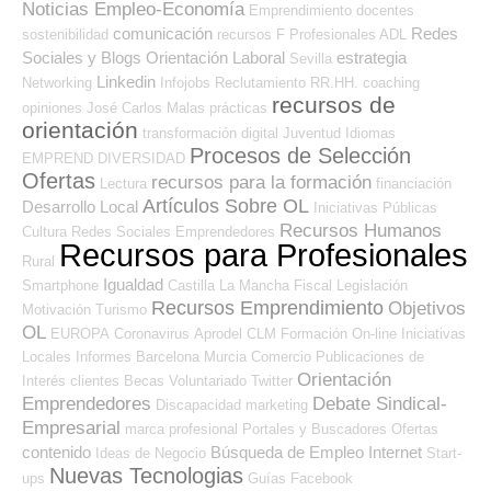
Noticias Empleo-Economía
Emprendimiento
docentes
comunicación
Redes
sostenibilidad
recursos
F Profesionales ADL
Sociales y Blogs Orientación Laboral
estrategia
Sevilla
Linkedin
Networking
Infojobs
Reclutamiento RR.HH.
coaching
recursos de
opiniones
José Carlos
Malas prácticas
orientación
transformación digital
Juventud
Idiomas
Procesos de Selección
EMPREND
DIVERSIDAD
Ofertas
recursos para la formación
Lectura
financiación
Artículos Sobre OL
Desarrollo Local
Iniciativas Públicas
Recursos Humanos
Cultura
Redes Sociales Emprendedores
Recursos para Profesionales
Rural
Igualdad
Smartphone
Castilla La Mancha
Fiscal
Legislación
Recursos Emprendimiento
Objetivos
Motivación
Turismo
OL
EUROPA
Coronavirus
Aprodel CLM
Formación On-line
Iniciativas
Locales
Informes
Barcelona
Murcia
Comercio
Publicaciones de
Orientación
Interés
clientes
Becas
Voluntariado
Twitter
Emprendedores
Debate Sindical-
Discapacidad
marketing
Empresarial
marca profesional
Portales y Buscadores Ofertas
contenido
Búsqueda de Empleo Internet
Ideas de Negocio
Start-
Nuevas Tecnologias
ups
Guías
Facebook