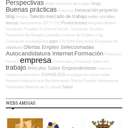
Perspectivas
blogs
Medio Ambiente
descargas
Buenas prácticas
Innovación
proyecto
Prácticas
blog
Talento
mercado de trabajo
redes sociales
Amigos
tiempo
Productividad
Herramientas (CP Y CV)
Infografía
Madrid
Iniciativas Privadas
Economía Social - Iniciativas Sociales
Prevención de Riesgos Laborales
Centros de Empleo y Ag.
apps
Colocación
empleabilidad
CALIDAD
Directorios Empresas OL
Ofertas Empleo Seleccionadas
objetivos
Autocandidatura Internet
Formación
Formación
empresa
Técnica
Entrevistas y Procesos Selección
trabajo
Artículos Sobre Emprendimiento
Valencia
CONSEJOS
comercio electrónico
investigación
social media
Android
Andalucía
ocio
Reclutamiento
Ofertas Empleo Internacional
Salud
Creatividad
Material de O.Laboral
WEBS AMIGAS