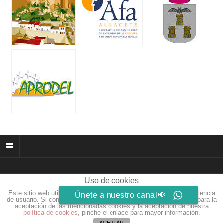
Uso de cookies
© 2026 muñozparreño.es | Creative commons.
Este sitio web utiliza cookies para que usted tenga la mejor experiencia
Únete a nuestro canal📢
Web by
Eidosdesarrolloweb.com
de usuario. Si continúa navegando está dando su consentimiento para la
aceptación de las mencionadas cookies y la aceptación de nuestra
política de cookies
, pinche el enlace para mayor información.
ACEPTAR