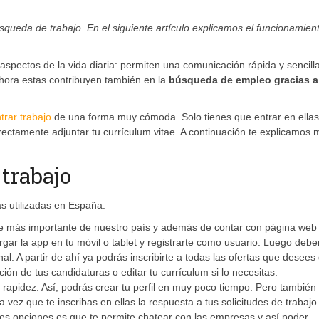
queda de trabajo. En el siguiente artículo explicamos el funcionamien
pectos de la vida diaria: permiten una comunicación rápida y sencilla
Ahora estas contribuyen también en la
búsqueda de empleo gracias a
trar trabajo
de una forma muy cómoda. Solo tienes que entrar en ellas
directamente adjuntar tu currículum vitae. A continuación te explicamos
 trabajo
 utilizadas en España:
ine más importante de nuestro país y además de contar con página web
gar la app en tu móvil o tablet y registrarte como usuario. Luego debe
onal. A partir de ahí ya podrás inscribirte a todas las ofertas que desee
ión de tus candidaturas o editar tu currículum si lo necesitas.
u rapidez. Así, podrás crear tu perfil en muy poco tiempo. Pero también
 vez que te inscribas en ellas la respuesta a tus solicitudes de trabajo
es opciones es que te permite chatear con las empresas y así poder