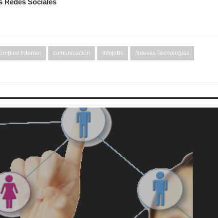
us Redes Sociales
mpleo Internet
comunicación
Infojobs
Nuevas Tecnologias