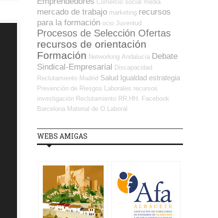
Emprendedores
Comercio
social media
mercado de trabajo
recursos
marketing
para la formación
ocio
Juventud
Procesos de Selección Ofertas
recursos de orientación
Formación
Debate
Networking
Andalucía
Sindical-Empresarial
Discapacidad
Salud
Igualdad
estrategia
Reclutamiento
Madrid
Prevención de Riesgos Laborales
recursos
investigación
Reclutamiento RR.HH.
Facebook
Barcelona
Material de O.Laboral
WEBS AMIGAS