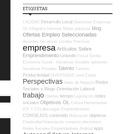
ETIQUETAS
Desarrollo Local
CALIDAD
Directorios Empresas
blog
OL
Infografía
Informes
Malas prácticas
Ofertas Empleo Seleccionadas
docentes
Iniciativas Locales
Prácticas
empresa
Artículos Sobre
Emprendimiento
Linkedin
Fiscal
Sevilla
Economía Social - Iniciativas Sociales
opiniones
Talento
Iniciativas Privadas
Turismo
Productividad
DIVERSIDAD
José Carlos
Perspectivas
Redes
Ideas de Negocio
Sociales y Blogs Orientación Laboral
trabajo
tiempo
redes
clientes
Legislación
Objetivos OL
sociales
Cultura
Herramientas
(CP Y CV)
descargas
Emprendimiento
CONSEJOS
contenido
objetivos
Motivación
Creatividad
financiación
comercio electrónico
apps
Redes Sociales Emprendedores
Android