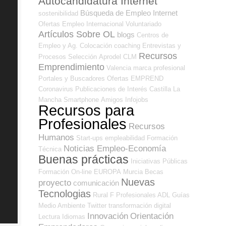
Autocandidatura Internet
Búsqueda de Empleo Internet
sostenibilidad
Ofertas Empleo Internacional
Voluntariado
Artículos Sobre OL
blogs
Centros de
Empleo y Ag. Colocación
coaching
Entrevistas y
Recursos
Procesos Selección
Aprodel CLM
Emprendimiento
Valencia
marca profesional
Portales y Buscadores Ofertas
EMPREND
Coronavirus
Publicaciones de Interés
Castilla La
Mancha
Smartphone
Amigos
Infojobs
Recursos para
Profesionales
Recursos
Humanos
Start-ups
empleabilidad
Formación
Noticias Empleo-Economía
Técnica
Buenas prácticas
Iniciativas Públicas
Formación On-line
EUROPA
Murcia
Becas
Nuevas
proyecto
comunicación
Tecnologias
Rural
F Profesionales ADL
Guías
Medio Ambiente
Twitter
transformación digital
Innovación
Orientación
Lectura
Idiomas