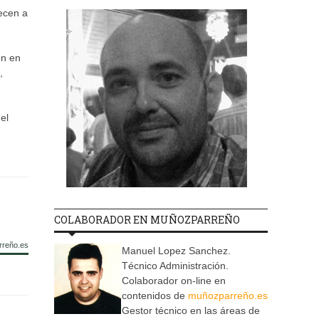
necen a
ón en
,
el
COLABORADOR EN MUÑOZPARREÑO
rreño.es
Manuel Lopez Sanchez.
Técnico Administración.
Colaborador on-line en
contenidos de
muñozparreño.es
Gestor técnico en las áreas de