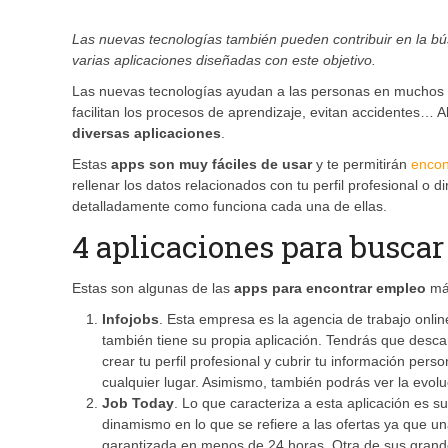
Las nuevas tecnologías también pueden contribuir en la bús
varias aplicaciones diseñadas con este objetivo.
Las nuevas tecnologías ayudan a las personas en muchos as
facilitan los procesos de aprendizaje, evitan accidentes… 
diversas aplicaciones
.
Estas
apps son muy fáciles de usar
y te permitirán
encon
rellenar los datos relacionados con tu perfil profesional o 
detalladamente como funciona cada una de ellas.
4 aplicaciones para buscar
Estas son algunas de las
apps para encontrar empleo
más
Infojobs
. Esta empresa es la agencia de trabajo onl
también tiene su propia aplicación. Tendrás que descar
crear tu perfil profesional y cubrir tu información pers
cualquier lugar. Asimismo, también podrás ver la evoluc
Job Today
. Lo que caracteriza a esta aplicación es s
dinamismo en lo que se refiere a las ofertas ya que una
garantizada en menos de 24 horas. Otra de sus grand