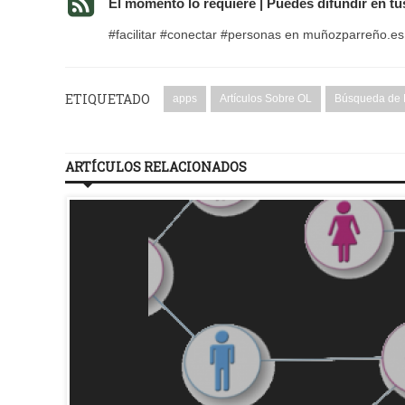
El momento lo requiere | Puedes difundir en t
#facilitar #conectar #personas en muñozparreño.es
ETIQUETADO
apps
Artículos Sobre OL
Búsqueda de E
ARTÍCULOS RELACIONADOS