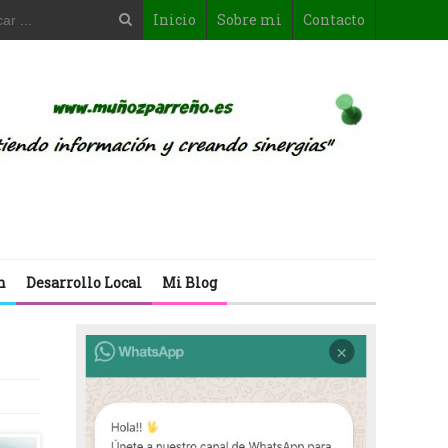
Inicio
Sobre mi
Contacto
n
Desarrollo Local
Mi Blog