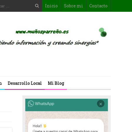
Inicio
Sobre mi
Contacto
n
Desarrollo Local
Mi Blog