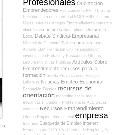
Profesionales
Orientación
Emprendedores
Reclutamiento RR.HH.
Guías
Reclutamiento
empleabilidad
EMPREND
Turismo
Malas prácticas
Amigos
Emprendimiento
comercio
contenido
Desarrollo
electrónico
Smartphone
Debate Sindical-Empresarial
Local
comunicación
Material de O.Laboral
Twitter
Aprodel CLM
Formación On-line
Legislación
investigación
Portales y Buscadores Ofertas
Artículos Sobre
Lectura
Iniciativas Públicas
Emprendimiento
recursos para la
formación
Sevilla
Prevención de Riesgos
Noticias Empleo-Economía
Laborales
recursos de
Formación Técnica
orientación
marketing
social media
Iniciativas Privadas
F Profesionales ADL
Becas
Recursos Emprendimiento
coaching
empresa
Ofertas Empleo Internacional
Búsqueda de Empleo Internet
Informes
er a
Herramientas (CP Y CV)
Centros de Empleo y Ag.