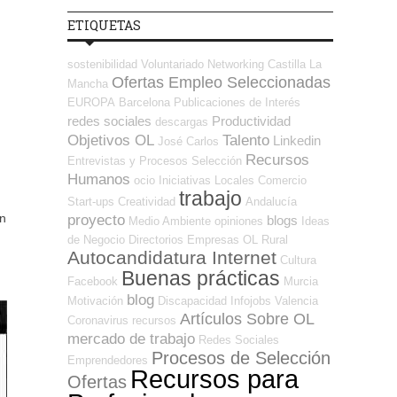
ETIQUETAS
sostenibilidad
Voluntariado
Networking
Castilla La
Ofertas Empleo Seleccionadas
Mancha
EUROPA
Barcelona
Publicaciones de Interés
redes sociales
Productividad
descargas
Objetivos OL
Talento
Linkedin
José Carlos
Recursos
Entrevistas y Procesos Selección
Humanos
ocio
Iniciativas Locales
Comercio
trabajo
Start-ups
Creatividad
Andalucía
un
proyecto
blogs
Medio Ambiente
opiniones
Ideas
de Negocio
Directorios Empresas OL
Rural
Autocandidatura Internet
Cultura
Buenas prácticas
Facebook
Murcia
blog
Motivación
Discapacidad
Infojobs
Valencia
Artículos Sobre OL
Coronavirus
recursos
mercado de trabajo
Redes Sociales
Procesos de Selección
Emprendedores
Recursos para
Ofertas