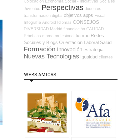
Colocación
Economía Social - Iniciativas Sociales
Perspectivas
Juventud
docentes
objetivos
apps
transformación digital
Fiscal
CONSEJOS
Infografía
Android
Idiomas
DIVERSIDAD
Madrid
financiación
CALIDAD
tiempo
Redes
Prácticas
marca profesional
Sociales y Blogs Orientación Laboral
Salud
Formación
Innovación
estrategia
Nuevas Tecnologias
Igualdad
clientes
WEBS AMIGAS