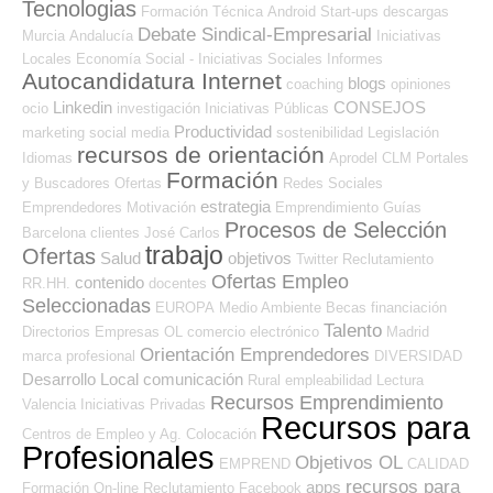
Tecnologias
Formación Técnica
Android
Start-ups
descargas
Debate Sindical-Empresarial
Murcia
Andalucía
Iniciativas
Locales
Economía Social - Iniciativas Sociales
Informes
Autocandidatura Internet
blogs
coaching
opiniones
Linkedin
CONSEJOS
ocio
investigación
Iniciativas Públicas
Productividad
marketing
social media
sostenibilidad
Legislación
recursos de orientación
Idiomas
Aprodel CLM
Portales
Formación
y Buscadores Ofertas
Redes Sociales
estrategia
Emprendedores
Motivación
Emprendimiento
Guías
Procesos de Selección
Barcelona
clientes
José Carlos
trabajo
Ofertas
Salud
objetivos
Twitter
Reclutamiento
Ofertas Empleo
contenido
RR.HH.
docentes
Seleccionadas
EUROPA
Medio Ambiente
Becas
financiación
Talento
Directorios Empresas OL
comercio electrónico
Madrid
Orientación Emprendedores
marca profesional
DIVERSIDAD
Desarrollo Local
comunicación
Rural
empleabilidad
Lectura
Recursos Emprendimiento
Valencia
Iniciativas Privadas
Recursos para
Centros de Empleo y Ag. Colocación
Profesionales
Objetivos OL
EMPREND
CALIDAD
recursos para
apps
Formación On-line
Reclutamiento
Facebook