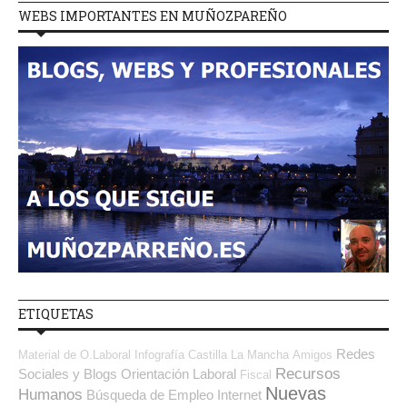
WEBS IMPORTANTES EN MUÑOZPAREÑO
ETIQUETAS
Redes
Material de O.Laboral
Infografía
Castilla La Mancha
Amigos
Recursos
Sociales y Blogs Orientación Laboral
Fiscal
Nuevas
Humanos
Búsqueda de Empleo Internet