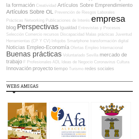
la formación
Artículos Sobre Emprendimiento
Creatividad
Artículos Sobre OL
Prevención de Riesgos Laborales
empresa
Prácticas
Networking
Publicaciones de Interés
Perspectivas
blog
Igualdad
Entrevistas y Procesos
Selección
Comercio
recursos
Discapacidad
Malas prácticas
Juventud
Herramientas (CP Y CV)
Infojobs
Smartphone
transformación digital
Noticias Empleo-Economía
Ofertas Empleo Internacional
Buenas prácticas
mercado de
Voluntariado
Sevilla
trabajo
F Profesionales ADL
Ideas de Negocio
Coronavirus
Cultura
Innovación
proyecto
tiempo
redes sociales
Turismo
WEBS AMIGAS