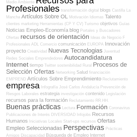
Recursos para
Medio Ambiente
Profesionales
blogs
transformación digital
Castilla La
Artículos Sobre OL
Talento
Mancha
Motivación
Idiomas
objetivos
clientes
marketing
Herramientas (CP Y CV)
Turismo
Guías
Noticias Empleo-Economía
blog
Portales y Buscadores
recursos de orientación
Ofertas
Ideas de Negocio
F
Innovación
comunicación
Profesionales ADL
Comercio
EUROPA
Nuevas Tecnologias
proyecto
Creatividad
Juventud
Autocandidatura
Redes Sociales Emprendedores
Internet
Procesos de
tiempo
Twitter
sostenibilidad
Rural
Selección Ofertas
Salud
Networking
financiación
Artículos Sobre Emprendimiento
EMPREND
Reclutamiento
empresa
Infografía
José Carlos
Andalucía
Prevención de
estrategia
contenido
Riesgos Laborales
investigación
Legislación
recursos para la formación
Reclutamiento RR.HH.
Buenas prácticas
Formación
Lectura
Coronavirus
Recursos
Publicaciones de Interés
DIVERSIDAD
Infojobs
Ofertas
Humanos
Iniciativas Locales
Start-ups
recursos
Perspectivas
Empleo Seleccionadas
Prácticas
Búsqueda de Empleo Internet
Amigos
Discapacidad