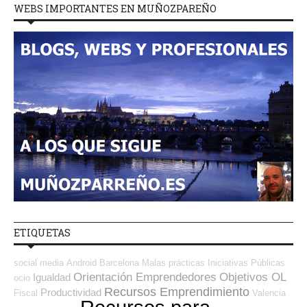
WEBS IMPORTANTES EN MUÑOZPAREÑO
ETIQUETAS
social media
Android
Barcelona
Malas prácticas
Iniciativas Públicas
Orientación Emprendedores
Objetivos OL
Igualdad
ocio
Recursos Emprendimiento
Productividad
Fiscal
Valencia