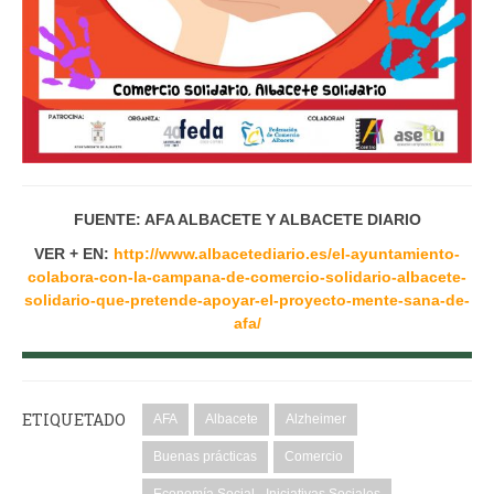
FUENTE: AFA ALBACETE Y ALBACETE DIARIO
VER + EN:
http://www.albacetediario.es/el-ayuntamiento-
colabora-con-la-campana-de-comercio-solidario-albacete-
solidario-que-pretende-apoyar-el-proyecto-mente-sana-de-
afa/
ETIQUETADO
AFA
Albacete
Alzheimer
Buenas prácticas
Comercio