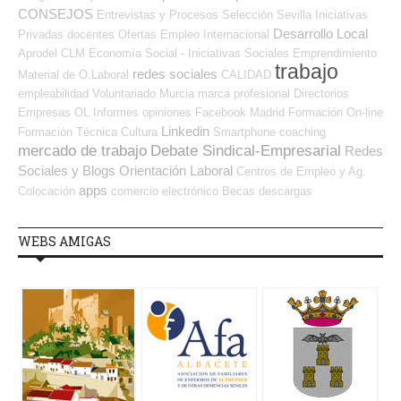
CONSEJOS
Entrevistas y Procesos Selección
Sevilla
Iniciativas
Desarrollo Local
Privadas
docentes
Ofertas Empleo Internacional
Aprodel CLM
Economía Social - Iniciativas Sociales
Emprendimiento
trabajo
redes sociales
Material de O.Laboral
CALIDAD
empleabilidad
Voluntariado
Murcia
marca profesional
Directorios
Empresas OL
Informes
opiniones
Facebook
Madrid
Formación On-line
Linkedin
Formación Técnica
Cultura
Smartphone
coaching
mercado de trabajo
Debate Sindical-Empresarial
Redes
Sociales y Blogs Orientación Laboral
Centros de Empleo y Ag.
apps
Colocación
comercio electrónico
Becas
descargas
WEBS AMIGAS