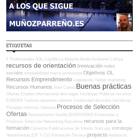
ETIQUETAS
F Profesionales ADL
Castilla La Mancha
Medio Ambiente
Cultura
recursos de orientación
Innovación
redes
Objetivos OL
sociales
empleabilidad
marca profesional
Recursos Emprendimiento
Legislación
Twitter
marketing
Buenas prácticas
Recursos Humanos
José Carlos
Ofertas Empleo Internacional
descargas
Iniciativas Públicas
recursos
EUROPA
Turismo
opiniones
clientes
Creatividad
docentes
Iniciativas
Procesos de Selección
Privadas
Informes
Valencia
Ofertas
Reclutamiento
Sevilla
DIVERSIDAD
Entrevistas y
recursos para la
Procesos Selección
Networking
Barcelona
formación
estrategia
Comercio
Publicaciones de Interés
Start-ups
proyecto
Herramientas (CP Y CV)
Formación Técnica
Andalucía