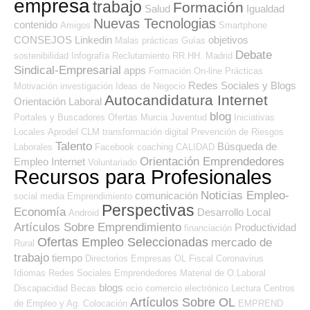
empresa
trabajo
Formación
Salud
Igualdad
Nuevas Tecnologias
contenido
Amigos
Smartphone
CONSEJOS
Linkedin
objetivos
Malas prácticas
Guías
Debate
sostenibilidad
Infografía
Reclutamiento RR.HH.
Madrid
Sindical-Empresarial
apps
Formación On-line
Prácticas
Redes Sociales y Blogs
Motivación
investigación
Ideas de Negocio
Autocandidatura Internet
Orientación Laboral
blog
Portales y Buscadores Ofertas
Murcia
Juventud
Iniciativas
Locales
Aprodel CLM
transformación digital
Prevención de Riesgos
Talento
Búsqueda de
Laborales
Facebook
coaching
CALIDAD
Orientación Emprendedores
Empleo Internet
Voluntariado
Recursos para Profesionales
Noticias Empleo-
comunicación
social media
Emprendimiento
Perspectivas
Economía
Desarrollo Local
Android
Artículos Sobre Emprendimiento
Productividad
financiación
Ofertas Empleo Seleccionadas
mercado de
Rural
trabajo
tiempo
Directorios Empresas OL
Fiscal
Coronavirus
Idiomas
Redes Sociales Emprendedores
Material de O.Laboral
blogs
Discapacidad
Becas
ocio
comercio electrónico
Lectura
Centros
Artículos Sobre OL
de Empleo y Ag. Colocación
EMPREND