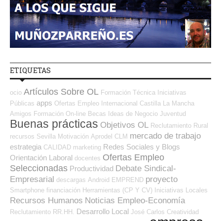
ETIQUETAS
Artículos Sobre OL
ocio
Formación Técnica
Iniciativas
apps
Públicas
Ofertas Empleo Internacional
Castilla La Mancha
Amigos
Formación On-line
Becas
Ideas de Negocio
Juventud
Buenas prácticas
Objetivos OL
Reclutamiento
Rural
mercado de trabajo
recursos
Sevilla
Motivación
Aprodel CLM
estrategia
Redes Sociales y Blogs
CALIDAD
marketing
Ofertas Empleo
Orientación Laboral
docentes
Seleccionadas
Debate Sindical-
Productividad
Empresarial
proyecto
descargas
Android
EMPREND
Smartphone
financiación
Herramientas (CP Y CV)
Iniciativas Locales
Recursos Humanos
Noticias Empleo-Economía
Desarrollo Local
Reclutamiento RR.HH.
José Carlos
Creatividad