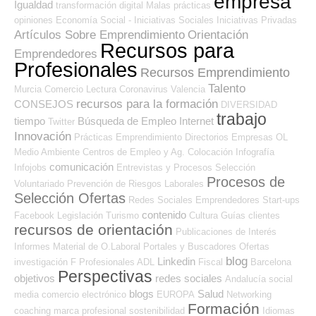
empresa
Igualdad
transformación digital
Malas prácticas
opiniones
Economía Social - Iniciativas Sociales
Iniciativas Privadas
Artículos Sobre Emprendimiento
Orientación
Recursos para
Emprendedores
Profesionales
Recursos Emprendimiento
Talento
Murcia
Comercio
Lectura
Coronavirus
Valencia
recursos para la formación
CONSEJOS
DIVERSIDAD
trabajo
tiempo
Búsqueda de Empleo Internet
Twitter
Innovación
Prácticas
Emprendimiento
Directorios Empresas OL
Medio Ambiente
Centros de Empleo y Ag. Colocación
Infografía
comunicación
Infojobs
Entrevistas y Procesos Selección
Procesos de
Voluntariado
Prevención de Riesgos Laborales
Selección Ofertas
Redes Sociales Emprendedores
Start-ups
contenido
Facebook
Legislación
Turismo
Cultura
Guías
clientes
recursos de orientación
Publicaciones de Interés
Informes
Material de O.Laboral
Portales y Buscadores Ofertas
blog
Linkedin
investigación
F Profesionales ADL
Fiscal
Barcelona
Perspectivas
objetivos
redes sociales
Andalucía
social
blogs
Salud
media
comercio electrónico
EUROPA
Networking
Formación
coaching
marca profesional
sostenibilidad
Idiomas