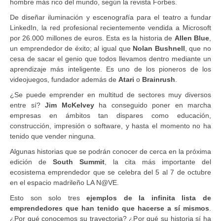
hombre más rico del mundo, según la revista Forbes.
De diseñar iluminación y escenografía para el teatro a fundar
LinkedIn, la red profesional recientemente vendida a Microsoft
por 26.000 millones de euros. Esta es la historia de
Allen Blue
,
un emprendedor de éxito; al igual que
Nolan Bushnell
, que no
cesa de sacar el genio que todos llevamos dentro mediante un
aprendizaje más inteligente. Es uno de los pioneros de los
videojuegos, fundador además de
Atari
o
Brainrush
.
¿Se puede emprender en multitud de sectores muy diversos
entre sí?
Jim McKelvey
ha conseguido poner en marcha
empresas en ámbitos tan dispares como educación,
construcción, impresión o software, y hasta el momento no ha
tenido que vender ninguna.
Algunas historias que se podrán conocer de cerca en la próxima
edición de
South Summit
, la cita más importante del
ecosistema emprendedor que se celebra del 5 al 7 de octubre
en el espacio madrileño LA N@VE.
Esto son solo tres
ejemplos de la infinita lista de
emprendedores que han tenido que hacerse a sí mismos
.
¿Por qué conocemos su trayectoria? ¿Por qué su historia sí ha