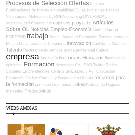
Procesos de Selección Ofertas
Infojobs
Publicaciones de Interés
empleabilidad
Guías
Iniciativas Locales
Voluntariado
Motivación
EUROPA
coaching
DIVERSIDAD
Artículos
proyecto
objetivos
sostenibilidad
Coronavirus
Sobre OL
Noticias Empleo-Economía
Salud
Lectura
trabajo
EMPREND
Becas
Juventud
Formación Técnica
recursos
Innovación
Murcia
Malas prácticas
Barcelona
Castilla La Mancha
Talento
Reclutamiento
Amigos
marca profesional
Cultura
empresa
Recursos Humanos
Andalucía
financiación
Formación
opiniones
descargas
CALIDAD
Twitter
Redes
Sociales Emprendedores
Centros de Empleo y Ag. Colocación
recursos para
Formación On-line
Portales y Buscadores Ofertas
la formación
Linkedin
comercio electrónico
Ideas de Negocio
Productividad
marketing
WEBS AMIGAS