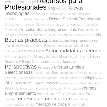
Recursos para
redes sociales
apps
Profesionales
Nuevas
blog
Android
Tecnologias
Aprodel CLM
Iniciativas Públicas
Infografía
Debate Sindical-Empresarial
CONSEJOS
Medio Ambiente
comunicación
Directorios Empresas OL
investigación
Creatividad
Artículos Sobre Emprendimiento
Facebook
Prevención de
contenido
Riesgos Laborales
Economía Social - Iniciativas Sociales
Buenas prácticas
Orientación Emprendedores
Iniciativas Privadas
Ofertas Empleo Internacional
Material de
Autocandidatura Internet
Desarrollo Local
O.Laboral
blogs
Redes
F Profesionales ADL
Idiomas
Informes
Fiscal
Turismo
Sociales y Blogs Orientación Laboral
Igualdad
Perspectivas
Ofertas Empleo
estrategia
Seleccionadas
tiempo
social media
Emprendimiento
Networking
Objetivos
Valencia
Discapacidad
Sevilla
Madrid
Start-ups
docentes
OL
Búsqueda de Empleo Internet
Legislación
ocio
Reclutamiento
Recursos
RR.HH.
Entrevistas y Procesos Selección
Prácticas
Emprendimiento
Herramientas (CP Y CV)
Comercio
Rural
recursos de orientación
clientes
Smartphone
mercado de trabajo
transformación digital
José Carlos