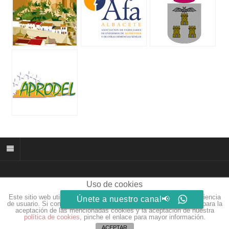
Uso de cookies
© 2026 muñozparreño.es | Creative commons.
Este sitio web utiliza cookies para que usted tenga la mejor experiencia
Únete a nuestro canal📢
Web by
Eidosdesarrolloweb.com
de usuario. Si continúa navegando está dando su consentimiento para la
aceptación de las mencionadas cookies y la aceptación de nuestra
política de cookies
, pinche el enlace para mayor información.
ACEPTAR