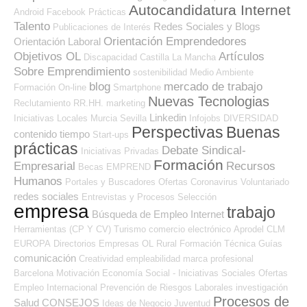
Autocandidatura Internet
Android
Facebook
Prácticas
Talento
Redes Sociales y Blogs
Publicaciones de Interés
Orientación Emprendedores
Orientación Laboral
Objetivos OL
Artículos
Discapacidad
Castilla La Mancha
Sobre Emprendimiento
sostenibilidad
Medio Ambiente
blog
mercado de trabajo
Formación On-line
Smartphone
Nuevas Tecnologias
Reclutamiento RR.HH.
marketing
Linkedin
Iniciativas Locales
Murcia
Sevilla
Infojobs
DIVERSIDAD
Perspectivas
Buenas
contenido
tiempo
Start-ups
prácticas
Debate Sindical-
Iniciativas Privadas
Formación
Empresarial
Recursos
Becas
EMPREND
Humanos
Portales y Buscadores Ofertas
Coronavirus
Voluntariado
redes sociales
Entrevistas y Procesos Selección
empresa
trabajo
Búsqueda de Empleo Internet
Herramientas (CP Y CV)
Turismo
comercio electrónico
Aprodel CLM
EUROPA
Directorios Empresas OL
Rural
Formación Técnica
Guías
comunicación
Creatividad
empleabilidad
marca profesional
Barcelona
Motivación
Economía Social - Iniciativas Sociales
Ofertas
Empleo Internacional
Prevención de Riesgos Laborales
investigación
Procesos de
Salud
CONSEJOS
Ideas de Negocio
Juventud