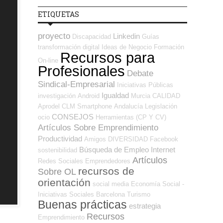
ETIQUETAS
proyecto
Linkedin
Discapacidad
Guías
transformación digital
Ideas de Negocio
Formación
Recursos para
On-line
Profesionales
Debate
Sindical-Empresarial
Iniciativas Públicas
Igualdad
investigación
Android
Murcia
CALIDAD
Aprodel CLM
Smartphone
Andalucía
Legislación
CONSEJOS
ocio
Herramientas (CP Y CV)
Artículos Sobre Emprendimiento
Productividad
Amigos
DIVERSIDAD
Facebook
Búsqueda de Empleo Internet
sostenibilidad
Artículos
Redes Sociales Emprendedores
recursos de
Sobre OL
orientación
social media
Economía Social -
Iniciativas Sociales
Barcelona
Turismo
Buenas prácticas
estrategia
Recursos
Emprendimiento