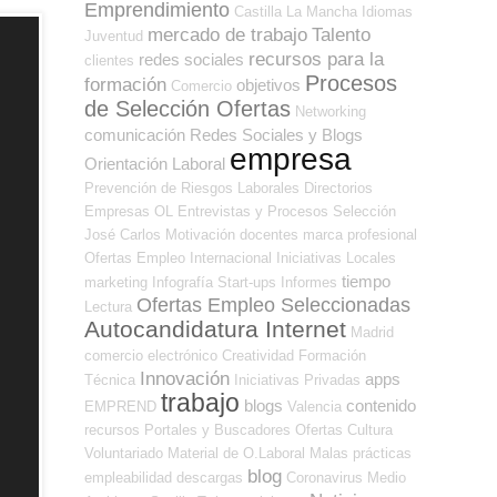
Emprendimiento
Castilla La Mancha
Idiomas
mercado de trabajo
Talento
Juventud
recursos para la
redes sociales
clientes
Procesos
formación
objetivos
Comercio
de Selección Ofertas
Networking
comunicación
Redes Sociales y Blogs
empresa
Orientación Laboral
Prevención de Riesgos Laborales
Directorios
Empresas OL
Entrevistas y Procesos Selección
José Carlos
Motivación
docentes
marca profesional
Ofertas Empleo Internacional
Iniciativas Locales
tiempo
marketing
Infografía
Start-ups
Informes
Ofertas Empleo Seleccionadas
Lectura
Autocandidatura Internet
Madrid
comercio electrónico
Creatividad
Formación
Innovación
apps
Técnica
Iniciativas Privadas
trabajo
blogs
contenido
EMPREND
Valencia
recursos
Portales y Buscadores Ofertas
Cultura
Voluntariado
Material de O.Laboral
Malas prácticas
blog
empleabilidad
descargas
Coronavirus
Medio