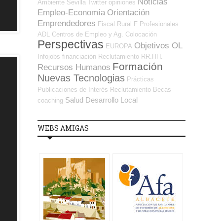
Noticias
Ambiente
Sevilla
Twitter
opiniones
Empleo-Economía
Orientación
Emprendedores
Fiscal
Rural
F Profesionales
ADL
Centros de Empleo y Ag. Colocación
Perspectivas
Objetivos OL
EUROPA
Infojobs
financiación
Reclutamiento RR.HH.
Formación
Recursos Humanos
Nuevas Tecnologias
Prácticas
Publicaciones de Interés
Reclutamiento
Becas
Salud
Desarrollo Local
coaching
WEBS AMIGAS