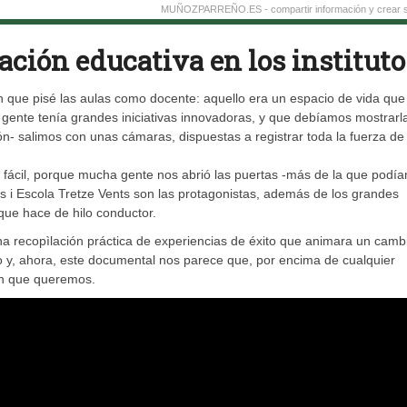
MUÑOZPARREÑO.ES - compartir información y crear s
ción educativa en los instituto
que pisé las aulas como docente: aquello era un espacio de vida que
gente tenía grandes iniciativas innovadoras, y que debíamos mostrarl
ón- salimos con unas cámaras, dispuestas a registrar toda la fuerza de 
más fácil, porque mucha gente nos abrió las puertas -más de la que podí
grós i Escola Tretze Vents son las protagonistas, además de los grandes
que hace de hilo conductor.
una recopìlación práctica de experiencias de éxito que animara un camb
 y, ahora, este documental nos parece que, por encima de cualquier
ón que queremos.