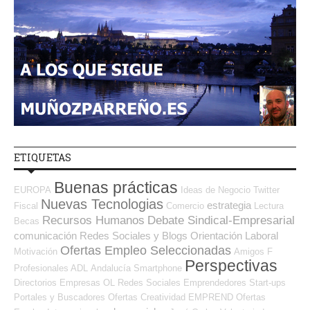
ETIQUETAS
Buenas prácticas
EUROPA
Ideas de Negocio
Twitter
Nuevas Tecnologias
estrategia
Fiscal
Comercio
Lectura
Recursos Humanos
Debate Sindical-Empresarial
Becas
comunicación
Redes Sociales y Blogs Orientación Laboral
Ofertas Empleo Seleccionadas
Motivación
Amigos
F
Perspectivas
Profesionales ADL
Andalucía
Smartphone
Directorios Empresas OL
Redes Sociales Emprendedores
Start-ups
Portales y Buscadores Ofertas
Creatividad
EMPREND
Ofertas