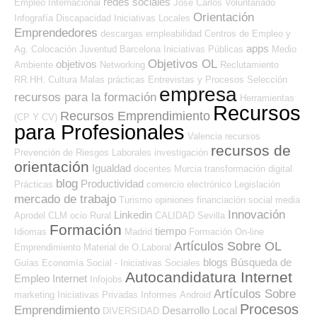
redes sociales
Empleo Internacional
José Carlos
Voluntariado
Orientación
Infografía
Discapacidad
Iniciativas Locales
Emprendedores
descargas
empleabilidad
Centros de Empleo y
apps
Ag. Colocación
Juventud
Barcelona
Iniciativas Públicas
Medio
Objetivos OL
objetivos
Ambiente
Networking
Reclutamiento
RR.HH.
Cultura
Malas prácticas
Entrevistas y Procesos Selección
empresa
recursos para la formación
Herramientas
Recursos
Recursos Emprendimiento
(CP Y CV)
para Profesionales
Valencia
recursos
recursos de
Prevención de Riesgos Laborales
investigación
orientación
Igualdad
docentes
Murcia
transformación digital
blog
Productividad
Prácticas
comercio electrónico
Legislación
mercado de trabajo
Turismo
opiniones
financiación
social media
Innovación
Linkedin
Aprodel CLM
ocio
Rural
CALIDAD
Sevilla
Formación
tiempo
Idiomas
Madrid
Formación On-line
Artículos Sobre OL
Emprendimiento
Material de O.Laboral
blogs
Búsqueda de
Guías
Economía Social - Iniciativas Sociales
Autocandidatura Internet
Empleo Internet
Infojobs
Artículos Sobre
marketing
Iniciativas Privadas
Informes
Android
Procesos
Emprendimiento
Desarrollo Local
DIVERSIDAD