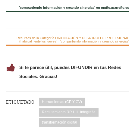
'compartiendo información y creando sinergias' en muñozparreño.es
Recursos de la Categoría ORIENTACIÓN Y DESARROLLO PROFESIONAL
(habitualmente los jueves) | 'compartiendo información y creando sinergias'
Si te parece útil, puedes DIFUNDIR en tus Redes
Sociales. Gracias!
ETIQUETADO
Herramientas (CP Y CV)
Reclutamiento RR.HH. infografia
transformación digital