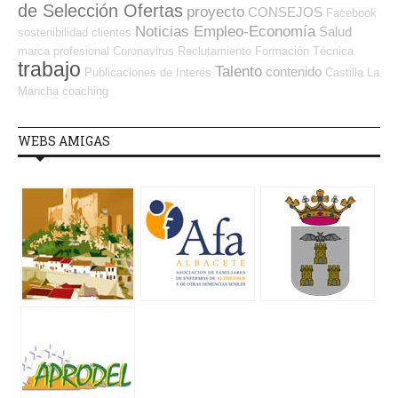
de Selección Ofertas
proyecto
CONSEJOS
Facebook
Noticias Empleo-Economía
Salud
sostenibilidad
clientes
marca profesional
Coronavirus
Reclutamiento
Formación Técnica
trabajo
Talento
contenido
Publicaciones de Interés
Castilla La
Mancha
coaching
WEBS AMIGAS