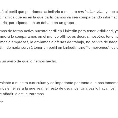
stá el perfil que podríamos asimilarlo a nuestro
currículum vitae
y que s
 dinámica que es en la que participamos ya sea compartiendo informac
ario, participando en un debate en un grupo….
s de forma activa nuestro perfil en LinkedIn para tener visibilidad, y
 como si lo comparamos en el mundo offline, es decir, si nosotros tenem
vamos a empresas, lo enviamos a ofertas de trabajo, no servirá de nada
In, de nada servirá tener un perfil en LinkedIn sino “lo movemos”, es d
birá un aviso de que lo hemos hecho.
ivalente a nuestro curriculum y es importante por tanto que nos tomem
os en él será la que vean el resto de usuarios. Una vez lo hayamos
añadir lo actualizaremos.
l: