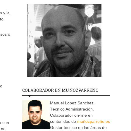
n y la
to
lsos o
ro
COLABORADOR EN MUÑOZPARREÑO
Manuel Lopez Sanchez.
Técnico Administración.
Colaborador on-line en
contenidos de
muñozparreño.es
o con
Gestor técnico en las áreas de
 no