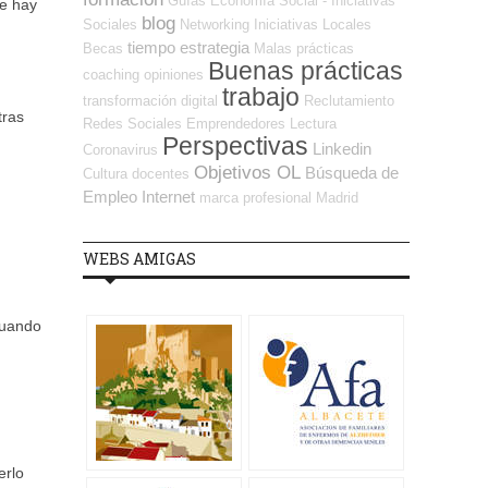
Guías
Economía Social - Iniciativas
te hay
blog
Sociales
Networking
Iniciativas Locales
tiempo
estrategia
Becas
Malas prácticas
Buenas prácticas
coaching
opiniones
trabajo
transformación digital
Reclutamiento
tras
Redes Sociales Emprendedores
Lectura
Perspectivas
Linkedin
Coronavirus
Objetivos OL
Búsqueda de
Cultura
docentes
Empleo Internet
marca profesional
Madrid
WEBS AMIGAS
cuando
erlo