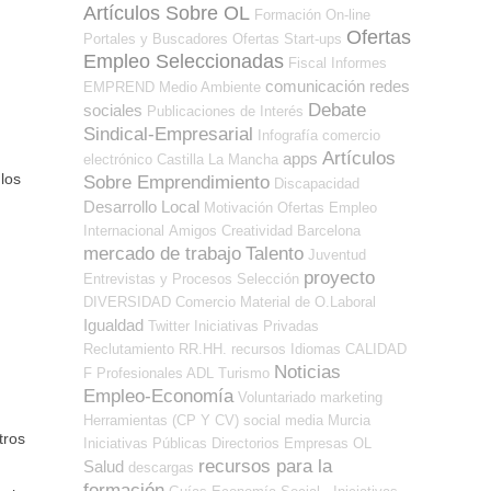
Artículos Sobre OL
Formación On-line
Ofertas
Portales y Buscadores Ofertas
Start-ups
Empleo Seleccionadas
Fiscal
Informes
comunicación
redes
EMPREND
Medio Ambiente
Debate
sociales
Publicaciones de Interés
Sindical-Empresarial
Infografía
comercio
Artículos
apps
electrónico
Castilla La Mancha
los
Sobre Emprendimiento
Discapacidad
Desarrollo Local
Motivación
Ofertas Empleo
Internacional
Amigos
Creatividad
Barcelona
mercado de trabajo
Talento
Juventud
proyecto
Entrevistas y Procesos Selección
DIVERSIDAD
Comercio
Material de O.Laboral
Igualdad
Twitter
Iniciativas Privadas
Reclutamiento RR.HH.
recursos
Idiomas
CALIDAD
Noticias
F Profesionales ADL
Turismo
Empleo-Economía
Voluntariado
marketing
Herramientas (CP Y CV)
social media
Murcia
tros
Iniciativas Públicas
Directorios Empresas OL
recursos para la
Salud
descargas
formación