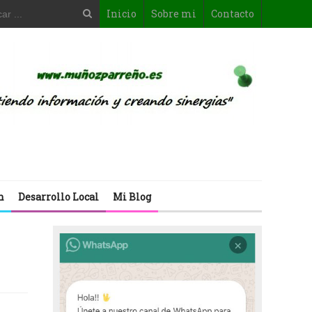
Inicio
Sobre mi
Contacto
n
Desarrollo Local
Mi Blog