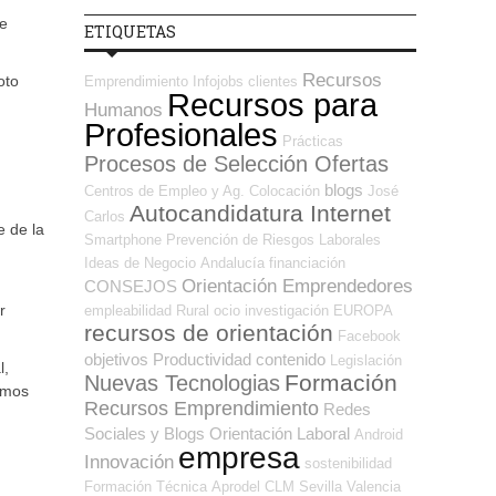
ue
ETIQUETAS
Recursos
oto
Emprendimiento
Infojobs
clientes
Recursos para
Humanos
Profesionales
Prácticas
Procesos de Selección Ofertas
blogs
Centros de Empleo y Ag. Colocación
José
Autocandidatura Internet
Carlos
e de la
Smartphone
Prevención de Riesgos Laborales
Ideas de Negocio
Andalucía
financiación
Orientación Emprendedores
CONSEJOS
r
empleabilidad
Rural
ocio
investigación
EUROPA
recursos de orientación
Facebook
objetivos
Productividad
contenido
Legislación
l,
Formación
Nuevas Tecnologias
emos
Recursos Emprendimiento
Redes
Sociales y Blogs Orientación Laboral
Android
empresa
Innovación
sostenibilidad
Formación Técnica
Aprodel CLM
Sevilla
Valencia