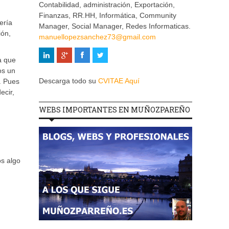
Contabilidad, administración, Exportación,
Finanzas, RR.HH, Informática, Community
ería
Manager, Social Manager, Redes Informaticas.
ión,
manuellopezsanchez73@gmail.com
a que
os un
Descarga todo su
CVITAE Aquí
. Pues
ecir,
WEBS IMPORTANTES EN MUÑOZPAREÑO
os algo