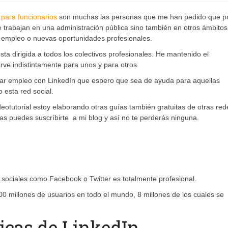
 para funcionarios
son muchas las personas que me han pedido que p
 trabajan en una administración pública sino también en otros ámbitos
 empleo o nuevas oportunidades profesionales.
a dirigida a todos los colectivos profesionales. He mantenido el
irve indistintamente para unos y para otros.
car empleo con LinkedIn que espero que sea de ayuda para aquellas
esta red social.
deotutorial estoy elaborando otras guías también gratuitas de otras red
llas puedes suscríbirte a mi blog y así no te perderás ninguna.
s sociales como Facebook o Twitter es totalmente profesional.
0 millones de usuarios en todo el mundo, 8 millones de los cuales se
ticas de LinkedIn