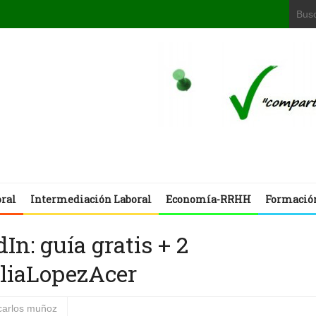
oral
Intermediación Laboral
Economía-RRHH
Formació
In: guía gratis + 2
liaLopezAcer
carlos muñoz