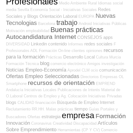
Profesionales
Medio Ambiente
Rural
Idiomas
social
Redes
media
Sevilla
Economía Social - Iniciativas Sociales
Nuevas
Sociales y Blogs Orientación Laboral
EUROPA
trabajo
Tecnologias
Barcelona
Android
Iniciativas Públicas
Buenas prácticas
Motivación
empleabilidad
Autocandidatura Internet
CONSEJOS
apps
Linkedin
contenido
redes sociales
DIVERSIDAD
Informes
F
recursos
Profesionales ADL
Formación On-line
clientes
opiniones
para la formación
Desarrollo Local
Prácticas
Cultura
Murcia
blog
Formación Técnica
comercio electrónico
Amigos
investigación
Noticias Empleo-Economía
comunicación
Aprodel CLM
ocio
Ofertas Empleo Seleccionadas
Directorios Empresas OL
recursos de orientación
Smartphone
EMPREND
Andalucía
Iniciativas Locales
Publicaciones de Interés
Material de
O.Laboral
Centros de Empleo y Ag. Colocación
Iniciativas Privadas
blogs
Búsqueda de Empleo Internet
CALIDAD
financiación
tiempo
Reclutamiento RR.HH.
Malas prácticas
Guías
Portales y
empresa
Formación
estrategia
Buscadores Ofertas
Innovación
Artículos
Coronavirus
Creatividad
Discapacidad
Sobre Emprendimiento
Herramientas (CP Y CV)
Comercio