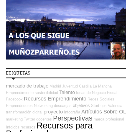
ETIQUETAS
mercado de trabajo
Madrid
Juventud
Castilla La Mancha
Talento
Emprendimiento
sostenibilidad
Ideas de Negocio
Fiscal
Recursos Emprendimiento
Facebook
Redes Sociales
objetivos
Emprendedores
Networking
descargas
Start-ups
Valencia
Artículos Sobre OL
proyecto
transformación digital
Infografía
Perspectivas
marketing
Twitter
docentes
marca profesional
Recursos para
Infojobs
recursos