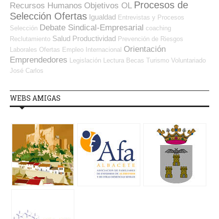
Procesos de
Recursos Humanos
Objetivos OL
Selección Ofertas
Igualdad
Entrevistas y Procesos
Debate Sindical-Empresarial
Selección
coaching
Salud
Productividad
Reclutamiento
Prevención de Riesgos
Orientación
Laborales
Ofertas Empleo Internacional
Emprendedores
Legislación
Lectura
Becas
Turismo
Voluntariado
José Carlos
WEBS AMIGAS