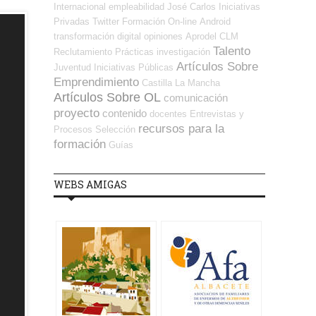
Internacional
empleabilidad
José Carlos
Iniciativas
Privadas
Twitter
Formación On-line
Android
transformación digital
opiniones
Aprodel CLM
Talento
Reclutamiento
Prácticas
investigación
Artículos Sobre
Juventud
Iniciativas Públicas
Emprendimiento
Castilla La Mancha
Artículos Sobre OL
comunicación
proyecto
contenido
docentes
Entrevistas y
recursos para la
Procesos Selección
formación
Guías
WEBS AMIGAS