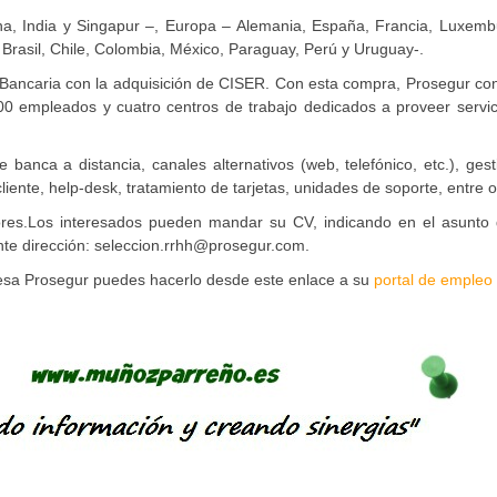
a, India y Singapur –, Europa – Alemania, España, Francia, Luxemb
 Brasil, Chile, Colombia, México, Paraguay, Perú y Uruguay-.
 Bancaria con la adquisición de CISER. Con esta compra, Prosegur co
00 empleados y cuatro centros de trabajo dedicados a proveer servic
 banca a distancia, canales alternativos (web, telefónico, etc.), ges
 cliente, help-desk, tratamiento de tarjetas, unidades de soporte, entre o
dores.Los interesados pueden mandar su CV, indicando en el asunto 
ente dirección: seleccion.rrhh@prosegur.com.
presa Prosegur puedes hacerlo desde este enlace a su
portal de empleo