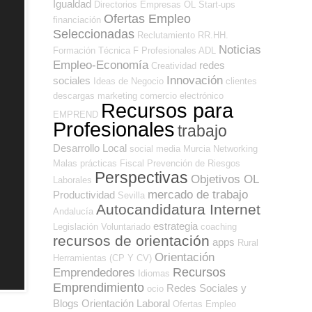
Igualdad
Directorios Empresas OL
Start-ups
Ofertas Empleo
financiación
Seleccionadas
Reclutamiento RR.HH.
Noticias
Formación Técnica
F Profesionales ADL
Empleo-Economía
redes
Creatividad
Innovación
sociales
Ideas de Negocio
clientes
descargas
marketing
comercio electrónico
Recursos para
EMPREND
Profesionales
trabajo
Desarrollo Local
social media
Murcia
Networking
Malas prácticas
Fiscal
Prevención de Riesgos
Perspectivas
Objetivos OL
Laborales
mercado de trabajo
Productividad
Sevilla
Autocandidatura Internet
Andalucía
estrategia
Legislación
Voluntariado
coaching
recursos de orientación
apps
Rural
Orientación
Herramientas (CP Y CV)
Recursos
Emprendedores
Idiomas
Emprendimiento
Redes Sociales y
ocio
Blogs Orientación Laboral
Ofertas Empleo