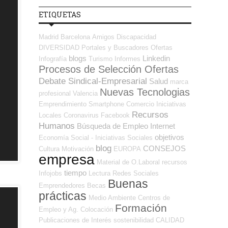
ETIQUETAS
Madrid
Barcelona
Amigos
Discapacidad
DIVERSIDAD
Portales y Buscadores Ofertas
blogs
Linkedin
Infografía
Turismo
Informes
Procesos de Selección Ofertas
Debate Sindical-Empresarial
Salud
marca
Nuevas Tecnologias
profesional
Valencia
Emprendimiento
Smartphone
Comercio
Iniciativas
Recursos
Locales
Coronavirus
Facebook
Humanos
Búsqueda de Empleo Internet
objetivos
Economía Social - Iniciativas Sociales
blog
CONSEJOS
Cultura
Motivación
EUROPA
empresa
Material de O.Laboral
recursos
tiempo
Infojobs
Lectura
Redes Sociales
Buenas
Emprendedores
Becas
prácticas
Medio Ambiente
Centros de
Formación
Empleo y Ag. Colocación
Publicaciones de Interés
sostenibilidad
CALIDAD