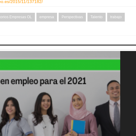
eo.es/2015/11/137182/
torios Empresas OL
empresa
Perspectivas
Talento
trabajo