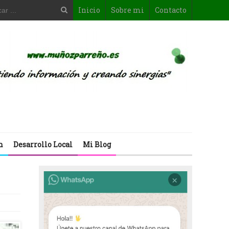
Inicio
Sobre mi
Contacto
n
Desarrollo Local
Mi Blog