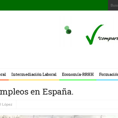
oral
Intermediación Laboral
Economía-RRHH
Formació
empleos en España.
l López