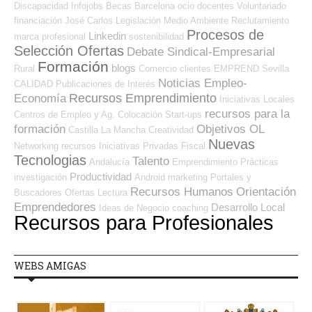
Discapacidad
Infojobs
Becas
Barcelona
ocio
docentes
Voluntariado
financiación
José Carlos
Legislación
Medio Ambiente
Reclutamiento
Procesos de
Linkedin
marca profesional
sostenibilidad
Selección Ofertas
Debate Sindical-Empresarial
Formación
blogs
Rural
Comercio
clientes
EMPREND
Sevilla
Noticias Empleo-
CALIDAD
Publicaciones de Interés
Recursos Emprendimiento
Economía
Iniciativas Locales
recursos para la
Centros de Empleo y Ag. Colocación
Start-ups
formación
Objetivos OL
Castilla La Mancha
Creatividad
Nuevas
Networking
recursos
Iniciativas Privadas
Fiscal
Tecnologias
Talento
Andalucía
Emprendimiento
Prácticas
Productividad
investigación
Android
marketing
Portales y
Recursos Humanos
Orientación
Buscadores Ofertas
Lectura
Emprendedores
Desarrollo Local
Ideas de Negocio
coaching
Recursos para Profesionales
WEBS AMIGAS