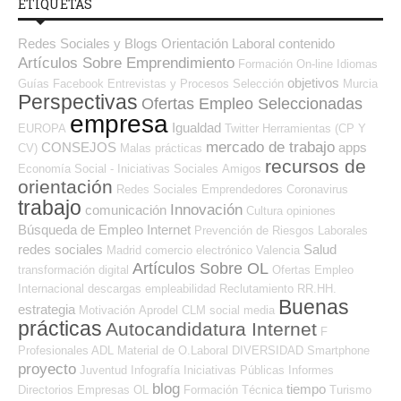
ETIQUETAS
Redes Sociales y Blogs Orientación Laboral
contenido
Artículos Sobre Emprendimiento
Formación On-line
Idiomas
objetivos
Guías
Facebook
Entrevistas y Procesos Selección
Murcia
Perspectivas
Ofertas Empleo Seleccionadas
empresa
Igualdad
EUROPA
Twitter
Herramientas (CP Y
mercado de trabajo
CONSEJOS
apps
CV)
Malas prácticas
recursos de
Economía Social - Iniciativas Sociales
Amigos
orientación
Redes Sociales Emprendedores
Coronavirus
trabajo
Innovación
comunicación
Cultura
opiniones
Búsqueda de Empleo Internet
Prevención de Riesgos Laborales
redes sociales
Salud
Madrid
comercio electrónico
Valencia
Artículos Sobre OL
transformación digital
Ofertas Empleo
Internacional
descargas
empleabilidad
Reclutamiento RR.HH.
Buenas
estrategia
Motivación
Aprodel CLM
social media
prácticas
Autocandidatura Internet
F
Profesionales ADL
Material de O.Laboral
DIVERSIDAD
Smartphone
proyecto
Juventud
Infografía
Iniciativas Públicas
Informes
blog
tiempo
Directorios Empresas OL
Formación Técnica
Turismo