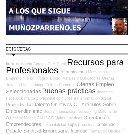
ETIQUETAS
Recursos para
tiempo
Murcia
Aprodel CLM
Rural
Profesionales
comunicación
Motivación
Emprendimiento
Infografía
ocio
Portales y Buscadores Ofertas
Ofertas Empleo
Juventud
Voluntariado
Cultura
Comercio
Buenas prácticas
Seleccionadas
docentes
Facebook
marca profesional
opiniones
transformación digital
Talento
Objetivos OL
Artículos Sobre
Productividad
Emprendimiento
Becas
financiación
Networking
Material de
Orientación
O.Laboral
Madrid
CALIDAD
Malas prácticas
Emprendedores
apps
contenido
sostenibilidad
Barcelona
Debate Sindical-Empresarial
Igualdad
Formación On-line
F