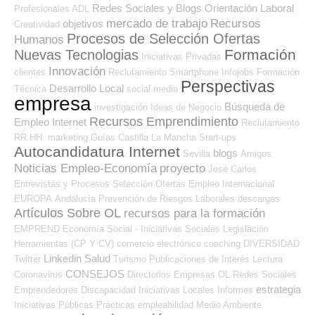
Redes Sociales y Blogs Orientación Laboral
Profesionales ADL
mercado de trabajo
Recursos
objetivos
Creatividad
Procesos de Selección Ofertas
Humanos
Formación
Nuevas Tecnologias
Iniciativas Privadas
Innovación
clientes
Reclutamiento
Smartphone
Infojobs
Formación
Perspectivas
Desarrollo Local
Técnica
social media
empresa
Búsqueda de
investigación
Ideas de Negocio
Recursos Emprendimiento
Empleo Internet
Reclutamiento
RR.HH.
marketing
Guías
Castilla La Mancha
Start-ups
Autocandidatura Internet
blogs
Sevilla
Amigos
Noticias Empleo-Economía
proyecto
José Carlos
Entrevistas y Procesos Selección
Ofertas Empleo Internacional
EUROPA
Andalucía
Prevención de Riesgos Laborales
descargas
Artículos Sobre OL
recursos para la formación
EMPREND
Economía Social - Iniciativas Sociales
Legislación
Herramientas (CP Y CV)
comercio electrónico
coaching
DIVERSIDAD
Linkedin
Salud
Twitter
Turismo
Publicaciones de Interés
Lectura
CONSEJOS
Coronavirus
Directorios Empresas OL
Redes Sociales
estrategia
Emprendedores
Discapacidad
Iniciativas Locales
Informes
Iniciativas Públicas
Prácticas
empleabilidad
Medio Ambiente