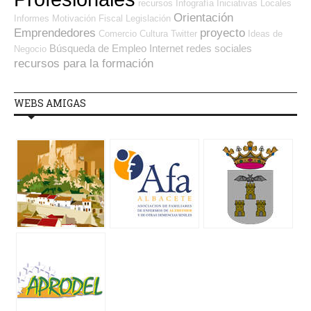
recursos
Infografía
Iniciativas Locales
Orientación
Informes
Motivación
Fiscal
Legislación
Emprendedores
proyecto
Comercio
Cultura
Twitter
Ideas de
Búsqueda de Empleo Internet
redes sociales
Negocio
recursos para la formación
WEBS AMIGAS