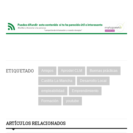
ETIQUETADO
Amigos
Aprodel CLM
Buenas prácticas
Castilla La Mancha
Desarrollo Local
empleabilidad
Emprendimiento
Formación
youtube
ARTÍCULOS RELACIONADOS