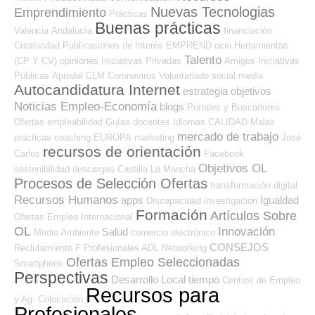
Nuevas Tecnologias
Emprendimiento
Prácticas
Buenas prácticas
Valencia
Andalucía
financiación
Creatividad
Publicaciones de Interés
EMPREND
ocio
Herramientas
Talento
(CP Y CV)
opiniones
Iniciativas Privadas
Amigos
Iniciativas
Públicas
Aprodel CLM
Coronavirus
Voluntariado
social media
Autocandidatura Internet
estrategia
objetivos
Noticias Empleo-Economía
blogs
Portales y Buscadores
Ofertas
empleabilidad
Guías
docentes
Idiomas
CALIDAD
Malas
mercado de trabajo
prácticas
coaching
EUROPA
marketing
José
recursos de orientación
Carlos
Facebook
Objetivos OL
sostenibilidad
descargas
Castilla La Mancha
Procesos de Selección Ofertas
transformación digital
Recursos Humanos
apps
Igualdad
Discapacidad
investigación
Formación
Artículos Sobre
Ofertas Empleo Internacional
OL
Innovación
Salud
Medio Ambiente
comercio electrónico
CONSEJOS
Reclutamiento
F Profesionales ADL
Networking
Ofertas Empleo Seleccionadas
Smartphone
Perspectivas
Desarrollo Local
tiempo
Centros de Empleo
Recursos para
y Ag. Colocación
Profesionales