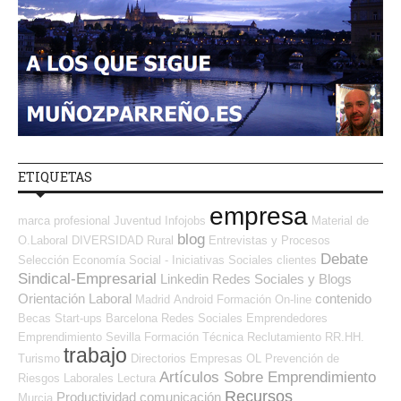
ETIQUETAS
empresa
marca profesional
Juventud
Infojobs
Material de
blog
O.Laboral
DIVERSIDAD
Rural
Entrevistas y Procesos
Debate
Selección
Economía Social - Iniciativas Sociales
clientes
Sindical-Empresarial
Linkedin
Redes Sociales y Blogs
Orientación Laboral
contenido
Madrid
Android
Formación On-line
Becas
Start-ups
Barcelona
Redes Sociales Emprendedores
Emprendimiento
Sevilla
Formación Técnica
Reclutamiento RR.HH.
trabajo
Turismo
Directorios Empresas OL
Prevención de
Artículos Sobre Emprendimiento
Riesgos Laborales
Lectura
Recursos
Productividad
comunicación
Murcia