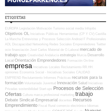
ETIQUETAS
EUROPA
Legislación
Motivación
Turismo
social media
Infojobs
Objetivos OL
Iniciativas Públicas
Herramientas (CP Y CV)
Castilla
La Mancha
Entrevistas y Procesos Selección
Android
F Profesionales
ADL
Discapacidad
Networking
Redes Sociales Emprendedores
Twitter
mercado de
ocio
financiación
José Carlos
Material de O.Laboral
trabajo
apps
estrategia
Desarrollo
Creatividad
Andalucía
Murcia
Orientación Emprendedores
Local
Formación On-line
empresa
Iniciativas Locales
Reclutamiento RR.HH.
opiniones
Economía Social - Iniciativas Sociales
CALIDAD
recursos para la
EMPREND
Reclutamiento
Informes
Prácticas
formación
Innovación
Salud
Voluntariado
Juventud
Iniciativas
Procesos de Selección
Privadas
sostenibilidad
Start-ups
trabajo
Ofertas
Cultura
marca profesional
marketing
Recursos
Debate Sindical-Empresarial
docentes
Emprendimiento
Fiscal
Rural
comercio electrónico
Idiomas
Nuevas