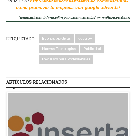
VER + EN:
http://www.adeccorientaempleo.com/descubre-
como-promover-tu-empresa-con-google-adwords/
'compartiendo información y creando sinergias' en muñozparreño.es
ETIQUETADO
Buenas prácticas
google+
Nuevas Tecnologias
Publicidad
Recursos para Profesionales
ARTÍCULOS RELACIONADOS