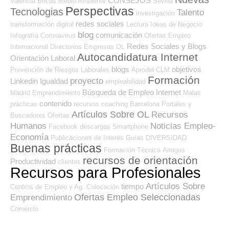
CONSEJOS
Valencia
Becas
Medio Ambiente
Sevilla
Perspectivas
Tecnologias
Talento
investigación
redes sociales
transformación digital
Lectura
Ideas de Negocio
blog
comunicación
Infografía
Coronavirus
Ofertas Empleo
Redes Sociales y Blogs
Internacional
Directorios Empresas OL
Autocandidatura Internet
Orientación Laboral
blogs
objetivos
Prevención de Riesgos Laborales
Aprodel CLM
Formación
proyecto
Linkedin
Igualdad
empleabilidad
Búsqueda de Empleo Internet
Madrid
Emprendimiento
Malas
contenido
prácticas
recursos
coaching
Barcelona
Portales y
Artículos Sobre OL
Recursos
Buscadores Ofertas
Humanos
Noticias Empleo-
Facebook
descargas
Smartphone
Economía
Publicaciones de Interés
Guías
DIVERSIDAD
Buenas prácticas
Formación Técnica
Amigos
recursos de orientación
Productividad
clientes
Recursos para Profesionales
Artículos Sobre
tiempo
Centros de Empleo y Ag. Colocación
Ofertas Empleo Seleccionadas
Emprendimiento
Comercio