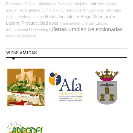
Linkedin
Economía Social - Iniciativas Sociales
Infojobs
social
media
Herramientas (CP Y CV)
Smartphone
Amigos
ocio
Start-ups
Redes Sociales y Blogs Orientación
Voluntariado
docentes
Laboral
Productividad
apps
financiación
Ofertas Empleo
Ofertas Empleo Seleccionadas
Internacional
Networking
Ideas de Negocio
WEBS AMIGAS