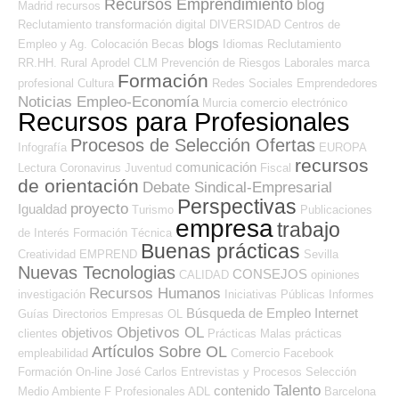
Recursos Emprendimiento
blog
Madrid
recursos
Reclutamiento
transformación digital
DIVERSIDAD
Centros de
blogs
Empleo y Ag. Colocación
Becas
Idiomas
Reclutamiento
RR.HH.
Rural
Aprodel CLM
Prevención de Riesgos Laborales
marca
Formación
profesional
Cultura
Redes Sociales Emprendedores
Noticias Empleo-Economía
Murcia
comercio electrónico
Recursos para Profesionales
Procesos de Selección Ofertas
Infografía
EUROPA
recursos
comunicación
Lectura
Coronavirus
Juventud
Fiscal
de orientación
Debate Sindical-Empresarial
Perspectivas
proyecto
Igualdad
Turismo
Publicaciones
empresa
trabajo
de Interés
Formación Técnica
Buenas prácticas
Creatividad
EMPREND
Sevilla
Nuevas Tecnologias
CONSEJOS
CALIDAD
opiniones
Recursos Humanos
investigación
Iniciativas Públicas
Informes
Búsqueda de Empleo Internet
Guías
Directorios Empresas OL
Objetivos OL
objetivos
clientes
Prácticas
Malas prácticas
Artículos Sobre OL
empleabilidad
Comercio
Facebook
Formación On-line
José Carlos
Entrevistas y Procesos Selección
Talento
contenido
Medio Ambiente
F Profesionales ADL
Barcelona