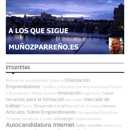
ETIQUETAS
Orientación
Motivación
sostenibilidad
Valencia
Emprendedores
Castilla La Mancha
coaching
marketing
Portales
Innovación
Salud
y Buscadores Ofertas
Android
Legislación
recursos para la formación
mercado de
descargas
trabajo
Desarrollo Local
tiempo
Twitter
Material de O.Laboral
Artículos Sobre Emprendimiento
Discapacidad
Iniciativas
estrategia
Privadas
Iniciativas Locales
Emprendimiento
Autocandidatura Internet
redes sociales
Andalucía