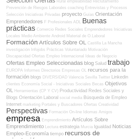
Selección Ofertas
Rural
empleabilidad
Reclutamiento
Prevención de Riesgos Laborales
coaching
Entrevistas y Procesos
proyecto
Orientación
Selección
Iniciativas Privadas
Guías
Buenas
Emprendedores
F Profesionales ADL
prácticas
Comercio
Redes Sociales Emprendedores
Iniciativas
Locales
Medio Ambiente
Android
Material de O.Laboral
Formación
Artículos Sobre OL
Castilla La Mancha
investigación
Infojobs
Prácticas
Voluntariado
Motivación
Discapacidad
Ofertas Empleo Internacional
Ideas de Negocio
trabajo
Ofertas Empleo Seleccionadas
blog
Salud
recursos para la
EUROPA
Informes
Directorios Empresas OL
formación
blogs
Linkedin
DIVERSIDAD
Valencia
Sevilla
Twitter
Objetivos
clientes
Economía Social - Iniciativas Sociales
Becas
OL
Productividad
Redes Sociales y
Herramientas (CP Y CV)
Blogs Orientación Laboral
Búsqueda de Empleo
social media
Internet
marketing
Portales y Buscadores Ofertas
Creatividad
Perspectivas
Formación On-line
Idiomas
Amigos
empresa
Artículos Sobre
Emprendimiento
Emprendimiento
Noticias
estrategia
Igualdad
Lectura
Murcia
recursos de
Empleo-Economía
tiempo