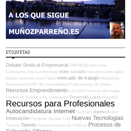
ETIQUETAS
Debate Sindical-Empresarial
EMPREND
Barcelona
redes sociales
Coronavirus
marca profesional
transformación digital
mercado de trabajo
Madrid
opiniones
José Carlos
Networking
Reclutamiento RR.HH.
sostenibilidad
Publicaciones de Interés
Recursos Emprendimiento
CALIDAD
recursos
descargas
Desarrollo Local
Centros de Empleo y Ag. Colocación
Infografía
Recursos para Profesionales
Autocandidatura Internet
objetivos
Start-ups
ocio
Nuevas Tecnologias
Innovación
Facebook
Aprodel CLM
Procesos de
Talento
Turismo
Juventud
Iniciativas Públicas