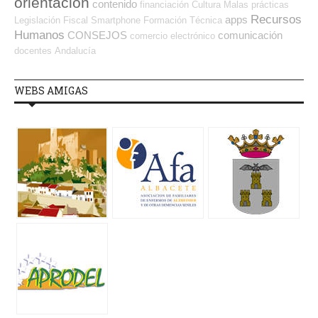
orientación
contenido
financiación
Cultura
Malas prácticas
Recursos
apps
Legislación
Fiscal
Smartphone
Formación Técnica
Humanos
CONSEJOS
comunicación
comercio electrónico
docentes
Andalucía
WEBS AMIGAS