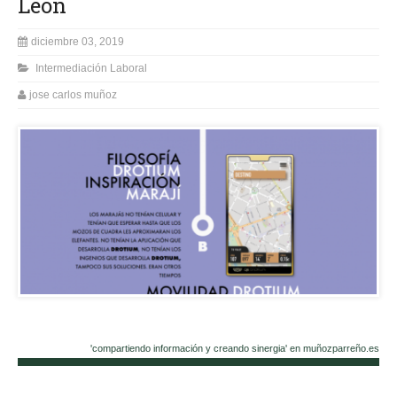
León
diciembre 03, 2019
Intermediación Laboral
jose carlos muñoz
'compartiendo información y creando sinergia' en muñozparreño.es