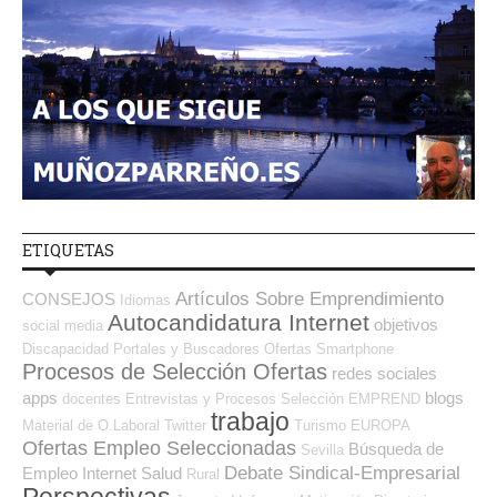
ETIQUETAS
Artículos Sobre Emprendimiento
CONSEJOS
Idiomas
Autocandidatura Internet
objetivos
social media
Discapacidad
Portales y Buscadores Ofertas
Smartphone
Procesos de Selección Ofertas
redes sociales
apps
blogs
docentes
Entrevistas y Procesos Selección
EMPREND
trabajo
Material de O.Laboral
Twitter
Turismo
EUROPA
Ofertas Empleo Seleccionadas
Búsqueda de
Sevilla
Debate Sindical-Empresarial
Empleo Internet
Salud
Rural
Perspectivas