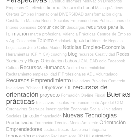
Juventud
Informes
Motivación
Directorios
tiempo
Desarrollo Local
Empresas OL
clientes
Malas prácticas
Ofertas Empleo Internacional
DIVERSIDAD
transformación digital
Castilla La Mancha
Redes Sociales Emprendedores
Publicaciones de
recursos para la
comunicación
Interés
opiniones
descargas
formación
marca profesional
Valencia
Prácticas
Centros de Empleo
Talento
Igualdad
y Ag. Colocación
Andalucía
Ideas de Negocio
Noticias Empleo-Economía
Legislación
José Carlos
Madrid
blog
Redes
Herramientas (CP Y CV)
coaching
recursos
Creatividad
Sociales y Blogs Orientación Laboral
CALIDAD
ocio
Facebook
Recursos Humanos
Cultura
Android
sostenibilidad
Reclutamiento
empleabilidad
F Profesionales ADL
Voluntariado
Recursos Emprendimiento
Iniciativas Privadas
Comercio
recursos de
Objetivos OL
Iniciativas Públicas
Buenas
orientación
proyecto
Formación On-line
Fiscal
prácticas
Iniciativas Locales
Emprendimiento
Aprodel CLM
Coronavirus
Start-ups
investigación
Economía Social - Iniciativas
Nuevas Tecnologias
Linkedin
Sociales
financiación
Orientación
Productividad
Formación Técnica
Medio Ambiente
Emprendedores
Lectura
Becas
Barcelona
Infografía
Innovación
estrategia
marketing
Reclutamiento RR.HH.