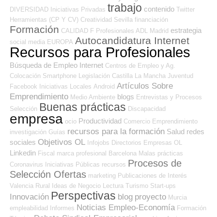
trabajo
contenido
DIVERSIDAD
Iniciativas Privadas
Twitter
Herramientas (CP Y CV)
Creatividad
Sevilla
financiación
Formación
estrategia
CALIDAD
F Profesionales ADL
Madrid
Autocandidatura Internet
social media
EUROPA
Recursos para Profesionales
Búsqueda de Empleo Internet
Centros de Empleo y Ag.
Colocación
Smartphone
Legislación
Castilla La Mancha
Juventud
Artículos Sobre
Facebook
Iniciativas Locales
Android
Emprendimiento
blogs
Medio Ambiente
Entrevistas y Procesos
Buenas prácticas
Selección
Discapacidad
empresa
Productividad
ocio
Comercio
Emprendimiento
recursos para la formación
Salud
redes
investigación
Guías
Objetivos OL
sociales
Infojobs
Directorios Empresas OL
Linkedin
Fiscal
marca profesional
Barcelona
Malas prácticas
Procesos de
Coronavirus
Iniciativas Públicas
recursos
Selección Ofertas
marketing
Publicaciones de Interés
Valencia
Rural
Ideas de Negocio
Lectura
Turismo
Start-ups
Perspectivas
Innovación
blog
proyecto
Murcia
Noticias Empleo-Economía
empleabilidad
Informes
Formación