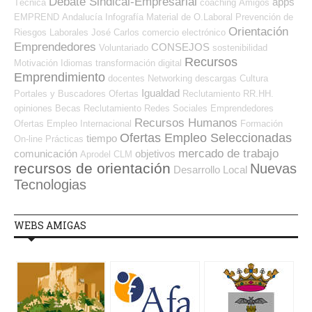
Debate Sindical-Empresarial
apps
Técnica
coaching
Amigos
EMPREND
Andalucía
Infografía
Material de O.Laboral
Prevención de
Orientación
Riesgos Laborales
José Carlos
comercio electrónico
Emprendedores
CONSEJOS
Voluntariado
sostenibilidad
Recursos
Motivación
Idiomas
transformación digital
Emprendimiento
docentes
Networking
descargas
Cultura
Igualdad
Portales y Buscadores Ofertas
Reclutamiento RR.HH.
opiniones
Becas
Reclutamiento
Redes Sociales Emprendedores
Recursos Humanos
Ofertas Empleo Internacional
Formación
Ofertas Empleo Seleccionadas
tiempo
On-line
Prácticas
mercado de trabajo
comunicación
objetivos
Aprodel CLM
recursos de orientación
Nuevas
Desarrollo Local
Tecnologias
WEBS AMIGAS