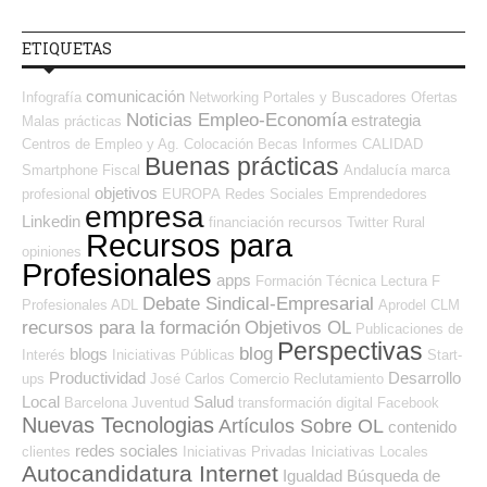
ETIQUETAS
comunicación
Infografía
Networking
Portales y Buscadores Ofertas
Noticias Empleo-Economía
estrategia
Malas prácticas
Centros de Empleo y Ag. Colocación
Becas
Informes
CALIDAD
Buenas prácticas
Smartphone
Fiscal
Andalucía
marca
objetivos
profesional
EUROPA
Redes Sociales Emprendedores
empresa
Linkedin
financiación
recursos
Twitter
Rural
Recursos para
opiniones
Profesionales
apps
Formación Técnica
Lectura
F
Debate Sindical-Empresarial
Profesionales ADL
Aprodel CLM
recursos para la formación
Objetivos OL
Publicaciones de
Perspectivas
blog
blogs
Interés
Iniciativas Públicas
Start-
Productividad
Desarrollo
ups
José Carlos
Comercio
Reclutamiento
Local
Salud
Barcelona
Juventud
transformación digital
Facebook
Nuevas Tecnologias
Artículos Sobre OL
contenido
redes sociales
clientes
Iniciativas Privadas
Iniciativas Locales
Autocandidatura Internet
Igualdad
Búsqueda de