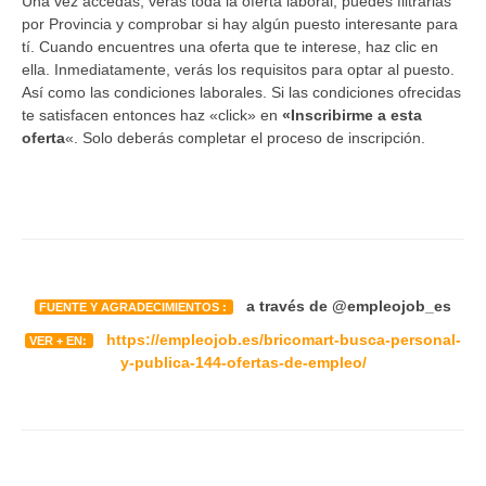
Una vez accedas, verás toda la oferta laboral, puedes filtrarlas
por Provincia y comprobar si hay algún puesto interesante para
tí. Cuando encuentres una oferta que te interese, haz clic en
ella. Inmediatamente, verás los requisitos para optar al puesto.
Así como las condiciones laborales. Si las condiciones ofrecidas
te satisfacen entonces haz «click» en
«Inscribirme a esta
oferta
«. Solo deberás completar el proceso de inscripción.
a través de @empleojob_es
FUENTE Y AGRADECIMIENTOS :
https://empleojob.es/bricomart-busca-personal-
VER + EN:
y-publica-144-ofertas-de-empleo/