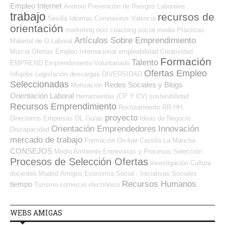
Empleo Internet
Android
Prevención de Riesgos Laborales
trabajo
recursos de
Sevilla
Idiomas
Coronavirus
Valencia
orientación
marketing
ocio
coaching
social media
Prácticas
Artículos Sobre Emprendimiento
Material de O.Laboral
Murcia
Ofertas Empleo Internacional
empleabilidad
Creatividad
Formación
Talento
EMPREND
Emprendimiento
Voluntariado
Ofertas Empleo
Infojobs
Legislación
descargas
DIVERSIDAD
Seleccionadas
Redes Sociales y Blogs
Motivación
Orientación Laboral
Herramientas (CP Y CV)
sostenibilidad
Recursos Emprendimiento
Reclutamiento RR.HH.
proyecto
Directorios Empresas OL
Guías
Ideas de Negocio
Orientación Emprendedores
Innovación
Discapacidad
mercado de trabajo
Formación On-line
Castilla La Mancha
CONSEJOS
Medio Ambiente
Entrevistas y Procesos Selección
Procesos de Selección Ofertas
investigación
Cultura
docentes
Madrid
Amigos
Economía Social - Iniciativas Sociales
Recursos Humanos
tiempo
Turismo
comercio electrónico
WEBS AMIGAS