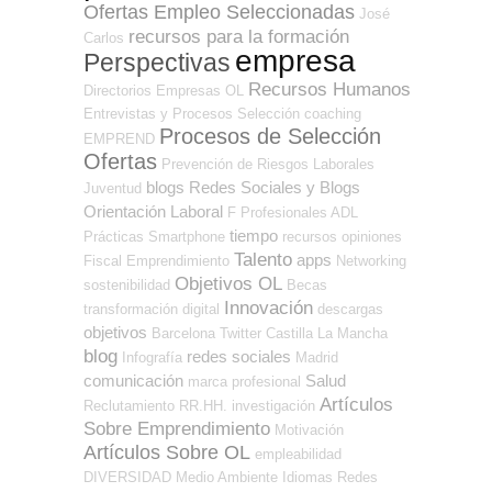
Ofertas Empleo Seleccionadas
José
recursos para la formación
Carlos
empresa
Perspectivas
Recursos Humanos
Directorios Empresas OL
Entrevistas y Procesos Selección
coaching
Procesos de Selección
EMPREND
Ofertas
Prevención de Riesgos Laborales
blogs
Redes Sociales y Blogs
Juventud
Orientación Laboral
F Profesionales ADL
tiempo
Prácticas
Smartphone
recursos
opiniones
Talento
apps
Fiscal
Emprendimiento
Networking
Objetivos OL
sostenibilidad
Becas
Innovación
transformación digital
descargas
objetivos
Barcelona
Twitter
Castilla La Mancha
blog
redes sociales
Infografía
Madrid
comunicación
Salud
marca profesional
Artículos
Reclutamiento RR.HH.
investigación
Sobre Emprendimiento
Motivación
Artículos Sobre OL
empleabilidad
DIVERSIDAD
Medio Ambiente
Idiomas
Redes