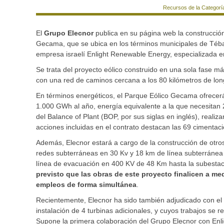
Recursos de la Categorí
El
Grupo Elecnor
publica en su página web la construcci
Gecama, que se ubica en los términos municipales de Téba
empresa israelí Enlight Renewable Energy, especializada en
Se trata del proyecto eólico construido en una sola fase
con una red de caminos cercana a los 80 kilómetros de lon
En términos energéticos, el Parque Eólico Gecama ofrece
1.000 GWh al año, energía equivalente a la que necesitan
del Balance of Plant (BOP, por sus siglas en inglés), realiz
acciones incluidas en el contrato destacan las 69 cimenta
Además, Elecnor estará a cargo de la construcción de otros
redes subterráneas en 30 Kv y 18 km de línea subterránea
línea de evacuación en 400 KV de 48 Km hasta la subestaci
previsto que las obras de este proyecto finalicen a m
empleos de forma simultánea
.
Recientemente, Elecnor ha sido también adjudicado con el 
instalación de 4 turbinas adicionales, y cuyos trabajos se r
Supone la primera colaboración del Grupo Elecnor con Enli