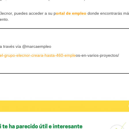
 Elecnor, puedes acceder a su p
ortal de empleo
donde encontrarás má
ento.
a través vía @marcaempleo
el-grupo-elecnor-creara-hasta-460-emple
os-en-varios-proyectos/