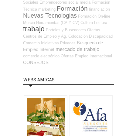
Sociales Emprendedores
social media
Formación
Formación
Técnica
marketing
financiación
Nuevas Tecnologias
Formación On-line
Murcia
Herramientas (CP Y CV)
Cultura
Lectura
trabajo
Portales y Buscadores Ofertas
Centros de Empleo y Ag. Colocación
Discapacidad
Búsqueda de
Comercio
Iniciativas Privadas
mercado de trabajo
Empleo Internet
comercio electrónico
Ofertas Empleo Internacional
CONSEJOS
WEBS AMIGAS