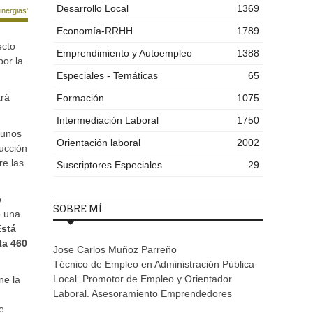
Desarrollo Local
1369
nergias'
Economía-RRHH
1789
ecto
Emprendimiento y Autoempleo
1388
or la
Especiales - Temáticas
65
ará
Formación
1075
Intermediación Laboral
1750
 unos
Orientación laboral
2002
ucción
re las
Suscriptores Especiales
29
e
SOBRE MÍ
o una
Está
ta 460
Jose Carlos Muñoz Parreño
Técnico de Empleo en Administración Pública
Local. Promotor de Empleo y Orientador
ne la
Laboral. Asesoramiento Emprendedores
e