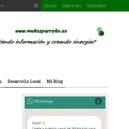
Inicio
Sobre mi
Contacto
n
Desarrollo Local
Mi Blog