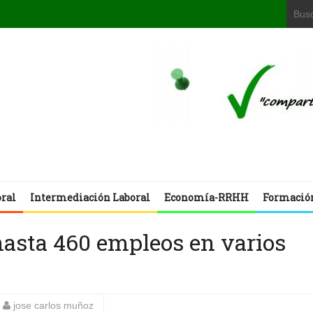
oral
Intermediación Laboral
Economía-RRHH
Formació
hasta 460 empleos en varios
jose carlos muñoz