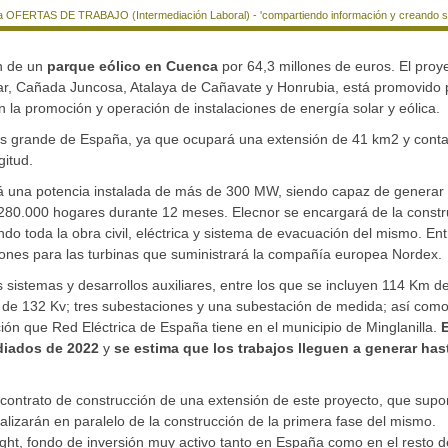
a OFERTAS DE TRABAJO (Intermediación Laboral) - 'compartiendo información y creando si
ón de un
parque eólico en Cuenca
por 64,3 millones de euros. El proy
r, Cañada Juncosa, Atalaya de Cañavate y Honrubia, está promovido p
 la promoción y operación de instalaciones de energía solar y eólica.
 más grande de España, ya que ocupará una extensión de 41 km2 y cont
gitud.
rá una potencia instalada de más de 300 MW, siendo capaz de generar
 280.000 hogares durante 12 meses. Elecnor se encargará de la constr
ando toda la obra civil, eléctrica y sistema de evacuación del mismo. Ent
ciones para las turbinas que suministrará la compañía europea Nordex.
 sistemas y desarrollos auxiliares, entre los que se incluyen 114 Km d
 de 132 Kv; tres subestaciones y una subestación de medida; así com
ón que Red Eléctrica de España tiene en el municipio de Minglanilla.
ediados de 2022
y
se estima que los trabajos lleguen a generar has
contrato de construcción de una extensión de este proyecto, que supo
ealizarán en paralelo de la construcción de la primera fase del mismo.
ght, fondo de inversión muy activo tanto en España como en el resto d