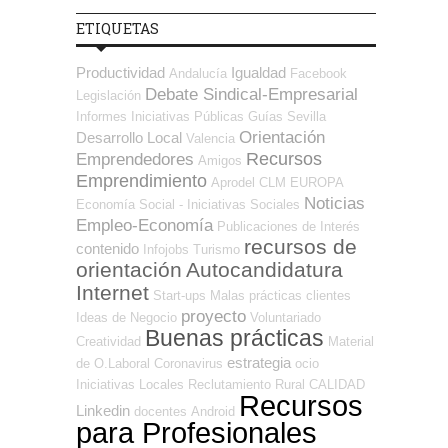
ETIQUETAS
Productividad
Igualdad
Andalucía
Facebook
Debate Sindical-Empresarial
Legislación
Informes
Iniciativas Públicas
Guías
Sevilla
Orientación
Desarrollo Local
Valencia
Recursos
Emprendedores
Amigos
Emprendimiento
Aprodel CLM
EUROPA
Noticias
Economía Social - Iniciativas Sociales
Empleo-Economía
Publicaciones de Interés
recursos de
contenido
Infojobs
Turismo
orientación
Autocandidatura
Internet
Start-ups
Malas prácticas
clientes
proyecto
Ideas de Negocio
Voluntariado
Buenas prácticas
Creatividad
Material
estrategia
de O.Laboral
Coronavirus
ocio
Iniciativas Locales
Reclutamiento
Rural
CALIDAD
Recursos
Linkedin
docentes
Android
para Profesionales