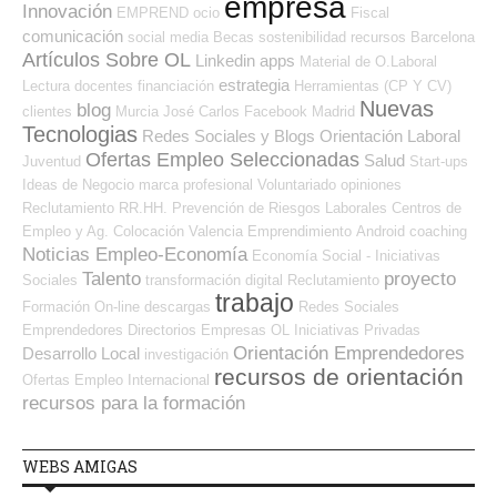
empresa
Innovación
EMPREND
ocio
Fiscal
comunicación
social media
Becas
sostenibilidad
recursos
Barcelona
Artículos Sobre OL
Linkedin
apps
Material de O.Laboral
estrategia
Lectura
docentes
financiación
Herramientas (CP Y CV)
Nuevas
blog
clientes
Murcia
José Carlos
Facebook
Madrid
Tecnologias
Redes Sociales y Blogs Orientación Laboral
Ofertas Empleo Seleccionadas
Salud
Juventud
Start-ups
Ideas de Negocio
marca profesional
Voluntariado
opiniones
Reclutamiento RR.HH.
Prevención de Riesgos Laborales
Centros de
Empleo y Ag. Colocación
Valencia
Emprendimiento
Android
coaching
Noticias Empleo-Economía
Economía Social - Iniciativas
Talento
proyecto
Sociales
transformación digital
Reclutamiento
trabajo
Formación On-line
descargas
Redes Sociales
Emprendedores
Directorios Empresas OL
Iniciativas Privadas
Orientación Emprendedores
Desarrollo Local
investigación
recursos de orientación
Ofertas Empleo Internacional
recursos para la formación
WEBS AMIGAS