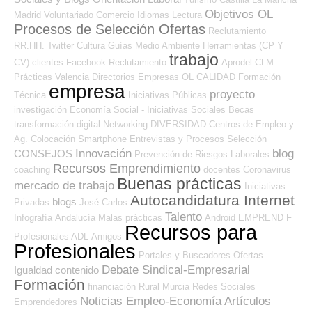
Objetivos OL
Madrid
Voluntariado
Comercio
Idiomas
Lectura
Procesos de Selección Ofertas
Reclutamiento
RR.HH.
Twitter
Cultura
Guías
Medio Ambiente
Herramientas (CP Y
trabajo
CV)
clientes
Facebook
Reclutamiento
Aprodel CLM
Prácticas
Valencia
Directorios Empresas OL
CALIDAD
Formación
empresa
proyecto
Técnica
Iniciativas Públicas
investigación
Economía Social - Iniciativas Sociales
Becas
transformación digital
Networking
DIVERSIDAD
Centros de Empleo y
Ag. Colocación
Smartphone
Entrevistas y Procesos Selección
Innovación
blog
CONSEJOS
Prevención de Riesgos Laborales
Recursos Emprendimiento
coaching
docentes
Coronavirus
Buenas prácticas
mercado de trabajo
Iniciativas
Autocandidatura Internet
blogs
Privadas
José Carlos
Talento
Infografía
Andalucía
Malas prácticas
Android
EMPREND
F
Recursos para
Profesionales ADL
Amigos
Profesionales
Portales y Buscadores Ofertas
Debate Sindical-Empresarial
Igualdad
contenido
Formación
financiación
Rural
Murcia
Redes Sociales
Noticias Empleo-Economía
Artículos
Emprendedores