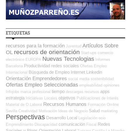
ETIQUETAS
Artículos Sobre
recursos para la formación
Juventud
recursos de orientación
OL
Start-ups
comercio
Nuevas Tecnologias
electrónico
EUROPA
Informes
Productividad
redes sociales
Barcelona
Ofertas Empleo
Búsqueda de Empleo Internet
Linkedin
Internacional
Orientación Emprendedores
social media
sostenibilidad
Ofertas Empleo Seleccionadas
empleabilidad
opiniones
tiempo
apps
Infojobs
marca profesional
descargas
recursos
estrategia
objetivos
Iniciativas Locales
Publicaciones de Interés
Recursos Humanos
Material de O.Laboral
Formación On-line
Salud
Sevilla
Creatividad
Motivación
Ideas de Negocio
marketing
Perspectivas
Desarrollo Local
Legislación
ocio
comunicación
Redes
Emprendimiento
Discapacidad
Fiscal
Sociales y Blogs Orientación Laboral
Turismo
Castilla La Mancha