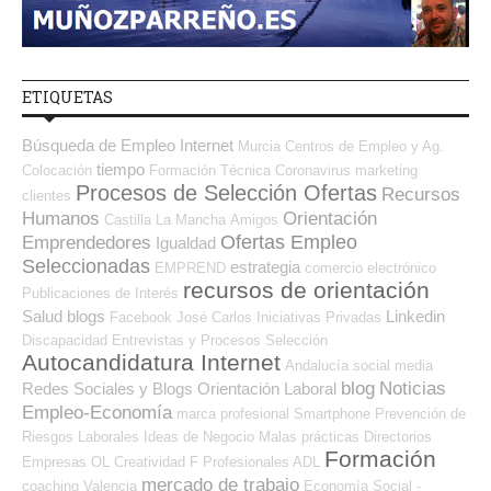
ETIQUETAS
Búsqueda de Empleo Internet
Murcia
Centros de Empleo y Ag.
tiempo
Colocación
Formación Técnica
Coronavirus
marketing
Procesos de Selección Ofertas
Recursos
clientes
Humanos
Orientación
Castilla La Mancha
Amigos
Ofertas Empleo
Emprendedores
Igualdad
Seleccionadas
estrategia
EMPREND
comercio electrónico
recursos de orientación
Publicaciones de Interés
Salud
blogs
Linkedin
Facebook
José Carlos
Iniciativas Privadas
Discapacidad
Entrevistas y Procesos Selección
Autocandidatura Internet
Andalucía
social media
blog
Noticias
Redes Sociales y Blogs Orientación Laboral
Empleo-Economía
marca profesional
Smartphone
Prevención de
Riesgos Laborales
Ideas de Negocio
Malas prácticas
Directorios
Formación
Empresas OL
Creatividad
F Profesionales ADL
mercado de trabajo
coaching
Valencia
Economía Social -