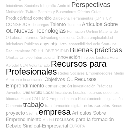
Perspectivas
Iniciativas Sociales
Infografía
Android
Motivación
Twitter
Portales y Buscadores Ofertas
Guías
Productividad
contenido
Barcelona
Herramientas (CP Y CV)
Artículos Sobre
Talento
CONSEJOS
descargas
Turismo
Nuevas Tecnologias
OL
Formación On-line
Material de
O.Laboral
Informes
Networking
opiniones
Cultura
empleabilidad
apps
objetivos
Iniciativas Públicas
sostenibilidad
ocio
Start-ups
Buenas prácticas
Reclutamiento RR.HH.
DIVERSIDAD
Innovación
Ofertas Empleo Internacional
Infojobs
Lectura
Rural
Recursos para
Aprodel CLM
Voluntariado
Profesionales
Redes Sociales Emprendedores
Medio
Recursos
Objetivos OL
Ambiente
financiación
Emprendimiento
comunicación
investigación
Prácticas
Desarrollo Local
Juventud
Iniciativas Locales
recursos
docentes
Idiomas
Fiscal
CALIDAD
Emprendimiento
Reclutamiento
Legislación
trabajo
redes sociales
Comercio
transformación digital
Becas
empresa
proyecto
Artículos Sobre
Sevilla
Emprendimiento
recursos para la formación
Madrid
Debate Sindical-Empresarial
EUROPA