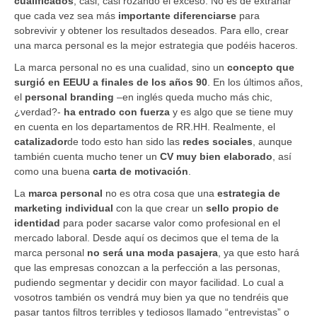
cualificados
, casi, casi rozando el exceso. No es de extrañar
que cada vez sea más
importante diferenciarse
para
sobrevivir y obtener los resultados deseados. Para ello, crear
una marca personal es la mejor estrategia que podéis haceros.
La marca personal no es una cualidad, sino un
concepto que
surgió en EEUU a finales de los años 90
. En los últimos años,
el
personal branding
–en inglés queda mucho más chic,
¿verdad?-
ha entrado con fuerza
y es algo que se tiene muy
en cuenta en los departamentos de RR.HH. Realmente, el
catalizador
de todo esto han sido las
redes sociales
, aunque
también cuenta mucho tener un
CV muy bien elaborado
, así
como una buena
carta de motivación
.
La
marca personal
no es otra cosa que una
estrategia de
marketing individual
con la que crear un
sello propio de
identidad
para poder sacarse valor como profesional en el
mercado laboral. Desde aquí os decimos que el tema de la
marca personal
no será una moda pasajera
, ya que esto hará
que las empresas conozcan a la perfección a las personas,
pudiendo segmentar y decidir con mayor facilidad. Lo cual a
vosotros también os vendrá muy bien ya que no tendréis que
pasar tantos filtros terribles y tediosos llamado “entrevistas” o