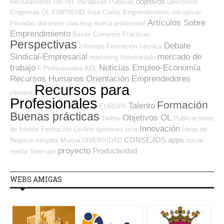
objetivos
Reclutamiento RR.HH.
Iniciativas Públicas
Directorios
Empresas OL
EMPREND
José Carlos
Emprendimiento
Iniciativas
Artículos Sobre
Privadas
docentes
coaching
marca profesional
Emprendimiento
Becas
Comercio
Prácticas
Perspectivas
Debate
Informes
Formación Técnica
Sindical-Empresarial
mercado de
marketing
Voluntariado
trabajo
Noticias Empleo-Economía
F Profesionales ADL
Recursos Humanos
Orientación Emprendedores
Recursos para
clientes
Profesionales
Formación
Talento
EUROPA
Buenas prácticas
Objetivos OL
Twitter
Publicaciones
Innovación
de Interés
Formación On-line
opiniones
ocio
Ideas de
CONSEJOS
apps
Negocio
Infojobs
Murcia
DIVERSIDAD
social
proyecto
Productividad
media
Start-ups
WEBS AMIGAS