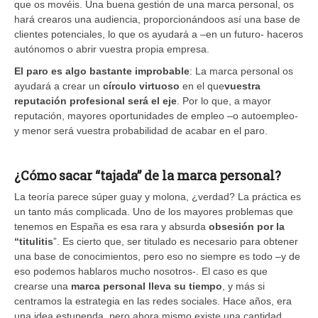
que os movéis. Una buena gestión de una marca personal, os
hará crearos una audiencia, proporcionándoos así una base de
clientes potenciales, lo que os ayudará a –en un futuro- haceros
autónomos o abrir vuestra propia empresa.
El paro es algo bastante improbable
: La marca personal os
ayudará a crear un
círculo virtuoso
en el que
vuestra
reputación profesional será el eje
. Por lo que, a mayor
reputación, mayores oportunidades de empleo –o autoempleo-
y menor será vuestra probabilidad de acabar en el paro.
¿Cómo sacar “tajada” de la marca personal?
La teoría parece súper guay y molona, ¿verdad? La práctica es
un tanto más complicada. Uno de los mayores problemas que
tenemos en España es esa rara y absurda
obsesión por la
“titulitis
”. Es cierto que, ser titulado es necesario para obtener
una base de conocimientos, pero eso no siempre es todo –y de
eso podemos hablaros mucho nosotros-. El caso es que
crearse una
marca personal
lleva su tiempo
, y más si
centramos la estrategia en las redes sociales. Hace años, era
una idea estupenda, pero ahora mismo existe una cantidad