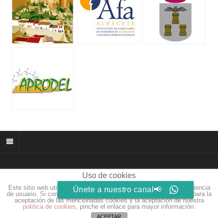
Uso de cookies
© 2026 muñozparreño.es | Creative commons.
Este sitio web utiliza cookies para que usted tenga la mejor experiencia
Únete a nuestro canal📢
Web by
Eidosdesarrolloweb.com
de usuario. Si continúa navegando está dando su consentimiento para la
aceptación de las mencionadas cookies y la aceptación de nuestra
política de cookies
, pinche el enlace para mayor información.
ACEPTAR