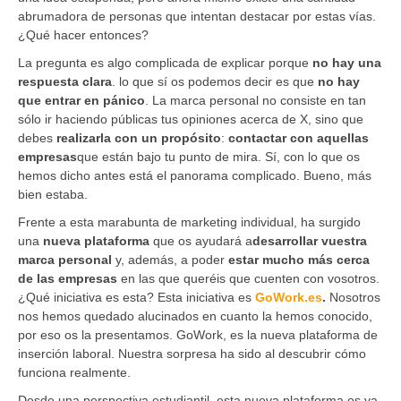
abrumadora de personas que intentan destacar por estas vías.
¿Qué hacer entonces?
La pregunta es algo complicada de explicar porque
no hay una
respuesta clara
. lo que sí os podemos decir es que
no hay
que entrar en pánico
. La marca personal no consiste en tan
sólo ir haciendo públicas tus opiniones acerca de X, sino que
debes
realizarla con un propósito
:
contactar con aquellas
empresas
que están bajo tu punto de mira. Sí, con lo que os
hemos dicho antes está el panorama complicado. Bueno, más
bien estaba.
Frente a esta marabunta de marketing individual, ha surgido
una
nueva plataforma
que os ayudará a
desarrollar vuestra
marca personal
y, además, a poder
estar mucho más cerca
de las empresas
en las que queréis que cuenten con vosotros.
¿Qué iniciativa es esta? Esta iniciativa es
GoWork.es
.
Nosotros
nos hemos quedado alucinados en cuanto la hemos conocido,
por eso os la presentamos. GoWork, es la nueva plataforma de
inserción laboral. Nuestra sorpresa ha sido al descubrir cómo
funciona realmente.
Desde una perspectiva estudiantil, esta nueva plataforma os va