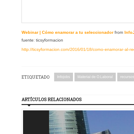
Webinar | Cómo enamorar a tu seleccionador
from
Info
fuente: ticsyformacion
http://ticsyformacion.com/2016/01/18/como-enamorar-al-re
ETIQUETADO
Infojobs
Material de O.Laboral
recursos
ARTÍCULOS RELACIONADOS