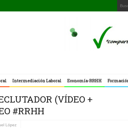
oral
Intermediación Laboral
Economía-RRHH
Formació
CLUTADOR (VÍDEO +
EO #RRHH
el López