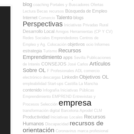
blog
coaching
Portales y Buscadores Ofertas
Búsqueda de Empleo
Lectura
Becas
recursos
Talento
Internet
blogs
Comercio
Perspectivas
Iniciativas Privadas
Rural
Desarrollo Local
Amigos
Herramientas (CP Y CV)
Redes Sociales Emprendedores
Centros de
objetivos
Empleo y Ag. Colocación
ocio
Informes
Recursos
estrategia
Turismo
Emprendimiento
apps
Sevilla
Publicaciones
Artículos
CONSEJOS
de Interés
José Carlos
Sobre OL
F Profesionales ADL
comercio
Objetivos OL
Linkedin
electrónico
descargas
empleabilidad
Start-ups
Castilla La Mancha
contenido
Infografía
Iniciativas Públicas
Emprendimiento
EMPREND
Entrevistas y
empresa
Procesos Selección
transformación digital
Barcelona
Aprodel CLM
Recursos
Productividad
Iniciativas Locales
recursos de
Humanos
Discapacidad
orientación
Coronavirus
marca profesional