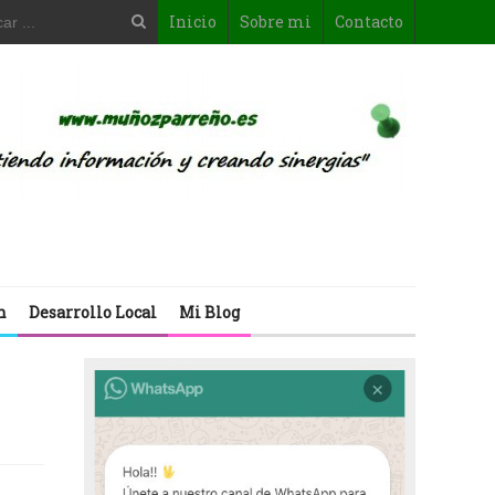
Inicio
Sobre mi
Contacto
n
Desarrollo Local
Mi Blog