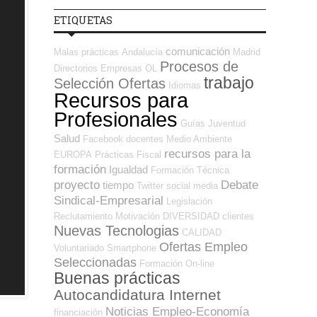
ETIQUETAS
comunicación
Malas prácticas
Andalucía
Madrid
Procesos de
Directorios Empresas OL
trabajo
Selección Ofertas
Idiomas
Recursos para
Profesionales
Guías
Juventud
Salud
Facebook
docentes
Medio Ambiente
recursos para la
EUROPA
Prácticas
Fiscal
formación
Igualdad
Formación Técnica
proyecto
Debate
tiempo
Twitter
social media
Sindical-Empresarial
Legislación
Reclutamiento
Motivación
DIVERSIDAD
clientes
Nuevas Tecnologias
CALIDAD
Ofertas Empleo
Voluntariado
Smartphone
Seleccionadas
Formación On-line
Buenas prácticas
Autocandidatura Internet
Noticias Empleo-Economía
financiación