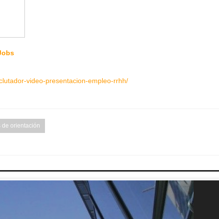
Jobs
clutador-video-presentacion-empleo-rrhh/
 de orientación