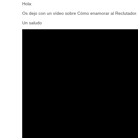
Hola:
Os dejo con un vídeo sobre Cómo enamorar al Reclutador. 
Un saludo