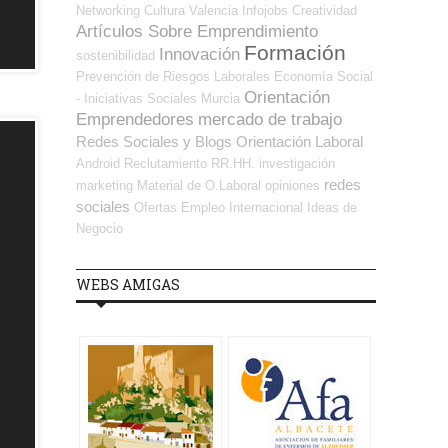
Networking
Cultura
Valencia
Infojobs
Creatividad
Artículos Sobre Emprendimiento
Formación
Innovación
sostenibilidad
Prevención de Riesgos Laborales
Economía Social
Orientación
- Iniciativas Sociales
Murcia
Emprendedores
mercado de trabajo
Redes Sociales y Blogs Orientación Laboral
Android
Reclutamiento RR.HH.
investigación
redes
marketing
Material de O.Laboral
opiniones
sociales
Ofertas Empleo Internacional
Ideas de
Negocio
WEBS AMIGAS