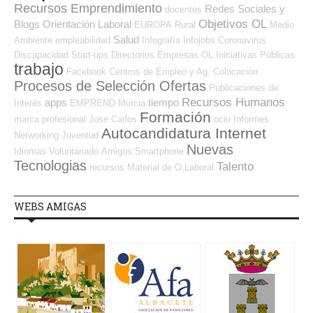
Recursos Emprendimiento
Redes Sociales y
docentes
Objetivos OL
Blogs Orientación Laboral
EUROPA
Rural
Medio
Salud
Ambiente
empleabilidad
Infografía
Infojobs
Coronavirus
Discapacidad
Start-ups
Directorios Empresas OL
Iniciativas Públicas
trabajo
Facebook
Centros de Empleo y Ag. Colocación
Procesos de Selección Ofertas
Publicaciones de
Recursos Humanos
apps
tiempo
Interés
EMPREND
Murcia
Formación
marca profesional
José Carlos
ocio
Informes
Autocandidatura Internet
Networking
Juventud
Nuevas
Idiomas
Voluntariado
Amigos
Smartphone
Tecnologias
Talento
recursos
Material de O.Laboral
WEBS AMIGAS