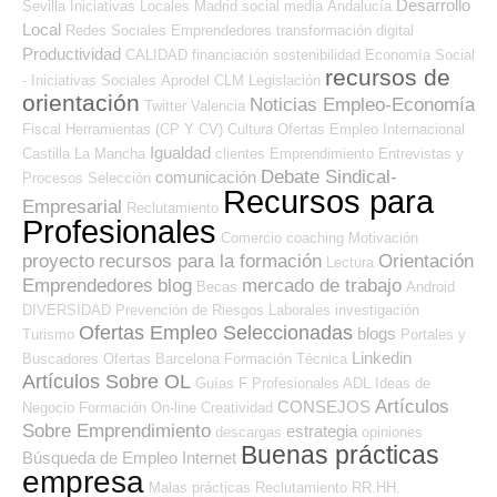
Desarrollo
Sevilla
Iniciativas Locales
Madrid
social media
Andalucía
Local
Redes Sociales Emprendedores
transformación digital
Productividad
CALIDAD
financiación
sostenibilidad
Economía Social
recursos de
- Iniciativas Sociales
Aprodel CLM
Legislación
orientación
Noticias Empleo-Economía
Twitter
Valencia
Fiscal
Herramientas (CP Y CV)
Cultura
Ofertas Empleo Internacional
Igualdad
Castilla La Mancha
clientes
Emprendimiento
Entrevistas y
Debate Sindical-
comunicación
Procesos Selección
Recursos para
Empresarial
Reclutamiento
Profesionales
Comercio
coaching
Motivación
proyecto
recursos para la formación
Orientación
Lectura
Emprendedores
blog
mercado de trabajo
Becas
Android
DIVERSIDAD
Prevención de Riesgos Laborales
investigación
Ofertas Empleo Seleccionadas
blogs
Turismo
Portales y
Linkedin
Buscadores Ofertas
Barcelona
Formación Técnica
Artículos Sobre OL
Guías
F Profesionales ADL
Ideas de
Artículos
CONSEJOS
Negocio
Formación On-line
Creatividad
Sobre Emprendimiento
estrategia
descargas
opiniones
Buenas prácticas
Búsqueda de Empleo Internet
empresa
Malas prácticas
Reclutamiento RR.HH.