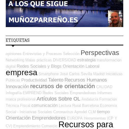
ETIQUETAS
Perspectivas
opiniones
Entrevistas y Procesos Selección
estrategia
Networking
Malas prácticas
DIVERSIDAD
transformación
Redes Sociales y Blogs Orientación Laboral
digital
empresa
Smartphone
José Carlos
Sevilla
Madrid
Iniciativas
Talento
Recursos Humanos
Productividad
Públicas
recursos de orientación
Innovación
CALIDAD
Infografía
EMPREND
Redes Sociales Emprendedores
Informes
Artículos Sobre OL
marca profesional
Andalucía
Formación
comunicación
Técnica
Fiscal
Lectura
Rural
Barcelona
Economía
tiempo
Social - Iniciativas Sociales
Coronavirus
Aprodel CLM
Orientación Emprendedores
EUROPA
Herramientas (CP Y
Recursos para
CV)
Emprendimiento
Comercio