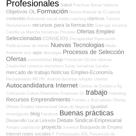
Profesionales
Salud
Prácticas
Becas
Valencia
Formación
Objetivos OL
Murcia
Material de O.Laboral
contenido
objetivos
Motivación
social media
coaching
Turismo
recursos para la formación
Reclutamiento
Start-ups
recursos
Ofertas Empleo
Castilla La Mancha
Iniciativas Privadas
Seleccionadas
CONSEJOS
Discapacidad
financiación
Nuevas Tecnologias
Publicaciones de Interés
Medio
Procesos de Selección
apps
Ambiente
ocio
descargas
Ofertas
blogs
sostenibilidad
Formación On-line
Idiomas
Creatividad
comercio electrónico
Guías
Iniciativas Locales
mercado de trabajo
Noticias Empleo-Economía
Reclutamiento RR.HH.
Android
docentes
Infojobs
clientes
Autocandidatura Internet
Centros de Empleo y Ag.
trabajo
Colocación
Cultura
Directorios Empresas OL
marketing
Recursos Emprendimiento
Portales y Buscadores Ofertas
Igualdad
Ofertas Empleo Internacional
Ideas de Negocio
Buenas prácticas
blog
investigación
Facebook
Debate Sindical-Empresarial
Desarrollo Local
Linkedin
proyecto
Búsqueda de Empleo
Amigos
Legislación
Juventud
Internet
redes sociales
F Profesionales ADL
Prevención de