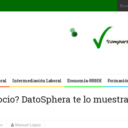
oral
Intermediación Laboral
Economía-RRHH
Formació
ocio? DatoSphera te lo muestr
eo
Manuel López