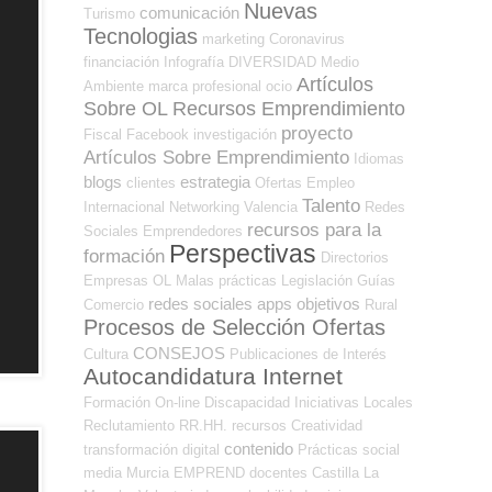
Nuevas
comunicación
Turismo
Tecnologias
marketing
Coronavirus
financiación
Infografía
DIVERSIDAD
Medio
Artículos
Ambiente
marca profesional
ocio
Sobre OL
Recursos Emprendimiento
proyecto
Fiscal
Facebook
investigación
Artículos Sobre Emprendimiento
Idiomas
blogs
estrategia
clientes
Ofertas Empleo
Talento
Internacional
Networking
Valencia
Redes
recursos para la
Sociales Emprendedores
Perspectivas
formación
Directorios
Empresas OL
Malas prácticas
Legislación
Guías
redes sociales
apps
objetivos
Comercio
Rural
Procesos de Selección Ofertas
CONSEJOS
Cultura
Publicaciones de Interés
Autocandidatura Internet
Formación On-line
Discapacidad
Iniciativas Locales
Reclutamiento RR.HH.
recursos
Creatividad
contenido
transformación digital
Prácticas
social
media
Murcia
EMPREND
docentes
Castilla La