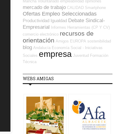
Mancha
Voluntariado
empleabilidad
opiniones
mercado de trabajo
CALIDAD
Smartphone
Ofertas Empleo Seleccionadas
Debate Sindical-
Productividad
Igualdad
Empresarial
Informes
Herramientas (CP Y CV)
recursos de
comercio electrónico
orientación
Amigos
EUROPA
sostenibilidad
blog
Andalucía
Economía Social - Iniciativas
empresa
Sociales
Juventud
Formación
Técnica
WEBS AMIGAS