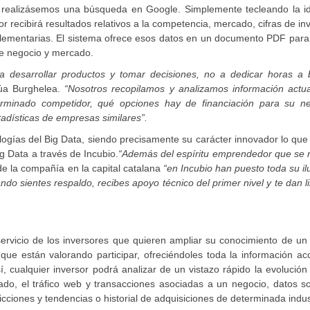
i realizásemos una búsqueda en Google. Simplemente tecleando la i
recibirá resultados relativos a la competencia, mercado, cifras de in
plementarias. El sistema ofrece esos datos en un documento PDF para
de negocio y mercado.
a desarrollar productos y tomar decisiones, no a dedicar horas a 
úa Burghelea.
“Nosotros recopilamos y analizamos información actua
rminado competidor, qué opciones hay de financiación para su ne
adísticas de empresas similares”.
ologías del Big Data, siendo precisamente su carácter innovador lo que
g Data a través de Incubio.
“Además del espíritu emprendedor que se r
de la compañía en la capital catalana
“en Incubio han puesto toda su il
do sientes respaldo, recibes apoyo técnico del primer nivel y te dan l
ervicio de los inversores que quieren ampliar su conocimiento de un
e están valorando participar, ofreciéndoles toda la información acc
, cualquier inversor podrá analizar de un vistazo rápido la evolución
ado, el tráfico web y transacciones asociadas a un negocio, datos s
cciones y tendencias o historial de adquisiciones de determinada indus