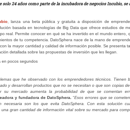
solo 24 años como parte de la incubadora de negocios Incubio, se 
ubio
, lanza una beta pública y gratuita a disposición de emprende
solución basada en tecnologías de Big Data que ofrece estudios de m
o real. Permite conocer en qué se ha invertido en el mundo entero, 
imientos de tu competencia. DatoSphera nace de la mano de emprend
on la mayor cantidad y calidad de información posible. Se presenta 
ión detallada sobre las propuestas de inversión que les llegan.
blemas que he observado con los emprendedores técnicos. Tienen 
do y desarrollan productos que no se necesitan o que son copias de 
er su mercado aumenta la probabilidad de que se comentan err
readora y fundadora de DatoSphera.
“
Esos errores que se cometen
ón necesaria son los que evita DatoSphera. Con esta solución cua
na gran cantidad de información vital sobre su mercado para compe