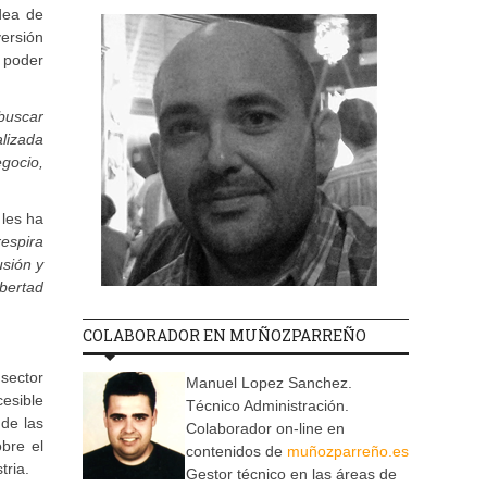
dea de
versión
 poder
buscar
lizada
gocio,
 les ha
espira
usión y
ibertad
COLABORADOR EN MUÑOZPARREÑO
 sector
Manuel Lopez Sanchez.
esible
Técnico Administración.
 de las
Colaborador on-line en
obre el
contenidos de
muñozparreño.es
tria.
Gestor técnico en las áreas de