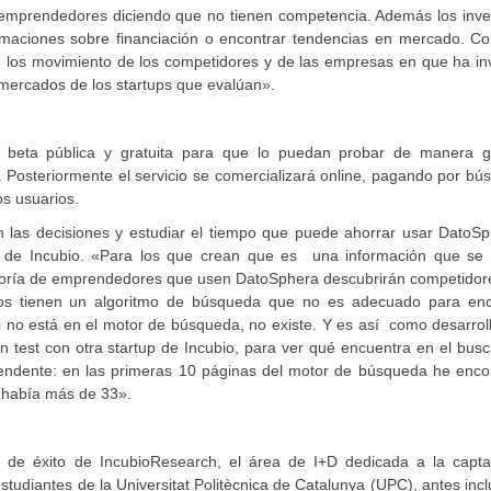
 emprendedores diciendo que no tienen competencia. Además los inve
maciones sobre financiación o encontrar tendencias en mercado. Co
, los movimiento de los competidores y de las empresas en que ha in
 mercados de los startups que evalúan».
 beta pública y gratuita para que lo puedan probar de manera gr
 Posteriormente el servicio se comercializará online, pagando por b
s usuarios.
n las decisiones y estudiar el tiempo que puede ahorrar usar DatoSp
up de Incubio. «Para los que crean que es una información que se
ayoría de emprendedores que usen DatoSphera descubrirán competidor
los tienen un algoritmo de búsqueda que no es adecuado para enc
no está en el motor de búsqueda, no existe. Y es así como desarroll
test con otra startup de Incubio, para ver qué encuentra en el busc
rendente: en las primeras 10 páginas del motor de búsqueda he enco
 había más de 33».
de éxito de IncubioResearch, el área de I+D dedicada a la capta
estudiantes de la Universitat Politècnica de Catalunya (UPC), antes inc