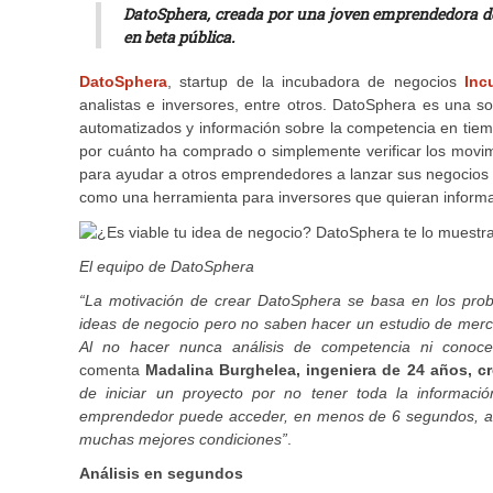
DatoSphera, creada por una joven emprendedora de 
en beta pública.
DatoSphera
, startup de la incubadora de negocios
Inc
analistas e inversores, entre otros. DatoSphera es una 
automatizados y información sobre la competencia en tiemp
por cuánto ha comprado o simplemente verificar los mov
para ayudar a otros emprendedores a lanzar sus negocios c
como una herramienta para inversores que quieran informac
El equipo de
DatoSphera
“
La motivación de crear DatoSphera se basa en los pro
ideas de negocio pero no saben hacer un estudio de merca
Al no hacer nunca análisis de competencia ni conoc
comenta
Madalina Burghelea, ingeniera de 24 años, c
de iniciar un proyecto por no tener toda la informaci
emprendedor puede acceder, en menos de 6 segundos, a u
muchas mejores condiciones”
.
Análisis en segundos