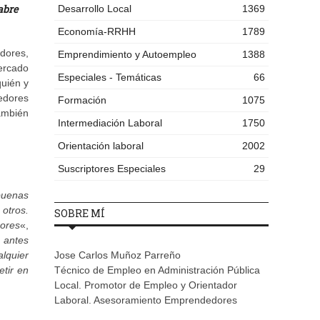
abre
Desarrollo Local
1369
Economía-RRHH
1789
dores,
Emprendimiento y Autoempleo
1388
ercado
Especiales - Temáticas
66
quién y
edores
Formación
1075
también
Intermediación Laboral
1750
Orientación laboral
2002
Suscriptores Especiales
29
buenas
otros.
SOBRE MÍ
ores
«,
 antes
lquier
Jose Carlos Muñoz Parreño
tir en
Técnico de Empleo en Administración Pública
Local. Promotor de Empleo y Orientador
Laboral. Asesoramiento Emprendedores