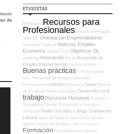
ETIQUETAS
litando
Recursos para
tor de
Motivación
Profesionales
Iniciativas Privadas
Orientación Emprendedores
Start-ups
Noticias Empleo-
Iniciativas Públicas
Economía
Objetivos OL
Aprodel CLM
Innovación
Búsqueda de
coaching
Becas
Empleo Internet
tiempo
Lectura
Android
Buenas prácticas
F Profesionales
ADL
Prevención de Riesgos Laborales
Linkedin
Salud
Reclutamiento
Barcelona
Material
Desarrollo Local
de O.Laboral
Twitter
descargas
trabajo
Recursos Humanos
Portales y
Buscadores Ofertas
Entrevistas y Procesos
Redes Sociales y Blogs Orientación
Selección
Laboral
Ideas de Negocio
José Carlos
Sevilla
Madrid
Centros de Empleo y Ag. Colocación
Formación
Emprendimiento
Infojobs