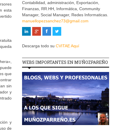
Contabilidad, administración, Exportación,
rsores
Finanzas, RR.HH, Informática, Community
n esta
Manager, Social Manager, Redes Informaticas.
vertido
manuellopezsanchez73@gmail.com
atuita
Descarga todo su
CVITAE Aquí
úsqueda
hera»,
WEBS IMPORTANTES EN MUÑOZPAREÑO
 puede
es que
ontrar
an sin
ador y
ntrado
ción y
luso de