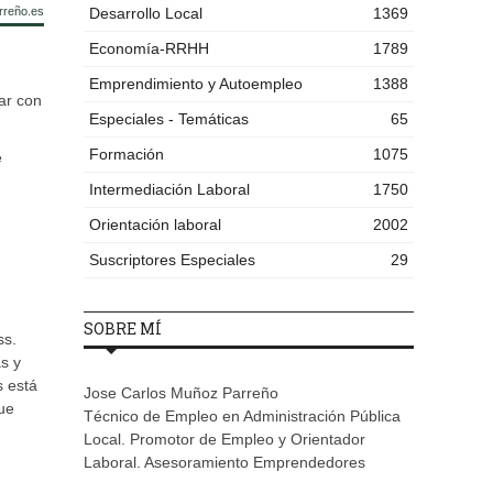
rreño.es
Desarrollo Local
1369
Economía-RRHH
1789
Emprendimiento y Autoempleo
1388
ar con
Especiales - Temáticas
65
Formación
1075
e
Intermediación Laboral
1750
Orientación laboral
2002
Suscriptores Especiales
29
SOBRE MÍ
ss.
s y
s está
Jose Carlos Muñoz Parreño
ue
Técnico de Empleo en Administración Pública
Local. Promotor de Empleo y Orientador
Laboral. Asesoramiento Emprendedores