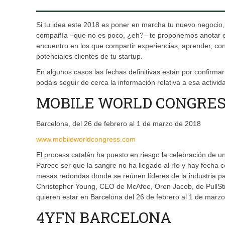
Si tu idea este 2018 es poner en marcha tu nuevo negocio
compañía –que no es poco, ¿eh?– te proponemos anotar es
encuentro en los que compartir experiencias, aprender, co
potenciales clientes de tu startup.
En algunos casos las fechas definitivas están por confirma
podáis seguir de cerca la información relativa a esa activid
MOBILE WORLD CONGRE
Barcelona, del 26 de febrero al 1 de marzo de 2018
www.mobileworldcongress.com
El process catalán ha puesto en riesgo la celebración de un
Parece ser que la sangre no ha llegado al río y hay fecha
mesas redondas donde se reúnen líderes de la industria par
Christopher Young, CEO de McAfee, Oren Jacob, de PullStr
quieren estar en Barcelona del 26 de febrero al 1 de marz
4YFN BARCELONA