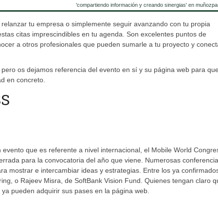
'compartiendo información y creando sinergias' en muñozpa
, relanzar tu empresa o simplemente seguir avanzando con tu propia
tas citas imprescindibles en tu agenda. Son excelentes puntos de
nocer a otros profesionales que pueden sumarle a tu proyecto y conect
r pero os dejamos referencia del evento en sí y su página web para qu
ad en concreto.
SS
 evento que es referente a nivel internacional, el Mobile World Congre
 cerrada para la convocatoria del año que viene. Numerosas conferencia
a mostrar e intercambiar ideas y estrategias. Entre los ya confirmado
ing, o Rajeev Misra, de SoftBank Vision Fund. Quienes tengan claro q
o ya pueden adquirir sus pases en la página web.