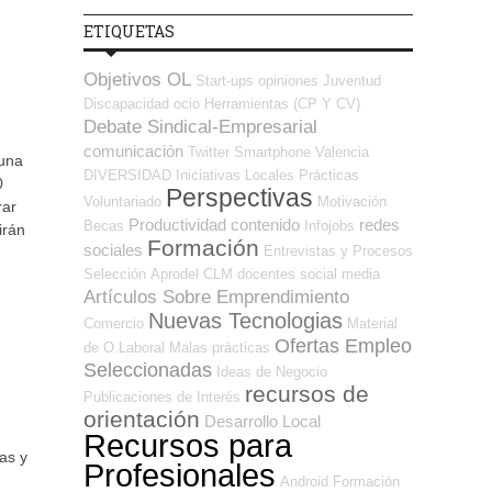
ETIQUETAS
Objetivos OL
Start-ups
opiniones
Juventud
Discapacidad
ocio
Herramientas (CP Y CV)
Debate Sindical-Empresarial
comunicación
Twitter
Smartphone
Valencia
 una
DIVERSIDAD
Iniciativas Locales
Prácticas
0
Perspectivas
Voluntariado
Motivación
rar
Productividad
contenido
redes
Becas
Infojobs
irán
Formación
sociales
Entrevistas y Procesos
Selección
Aprodel CLM
docentes
social media
Artículos Sobre Emprendimiento
Nuevas Tecnologias
Comercio
Material
Ofertas Empleo
de O.Laboral
Malas prácticas
Seleccionadas
Ideas de Negocio
recursos de
Publicaciones de Interés
orientación
Desarrollo Local
Recursos para
as y
Profesionales
Android
Formación