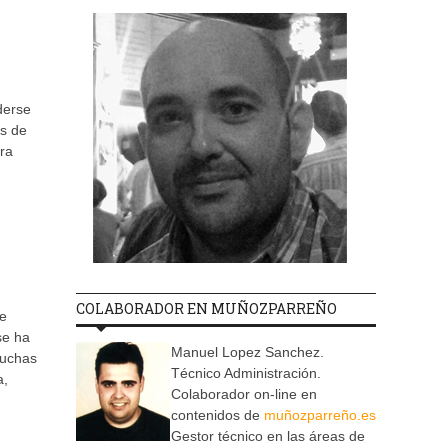
derse
as de
ara
COLABORADOR EN MUÑOZPARREÑO
re
se ha
Manuel Lopez Sanchez.
muchas
Técnico Administración.
a,
Colaborador on-line en
contenidos de
muñozparreño.es
Gestor técnico en las áreas de