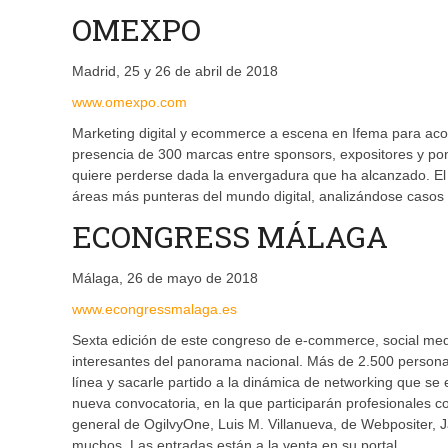
OMEXPO
Madrid, 25 y 26 de abril de 2018
www.omexpo.com
Marketing digital y ecommerce a escena en Ifema para aco
presencia de 300 marcas entre sponsors, expositores y pone
quiere perderse dada la envergadura que ha alcanzado. El
áreas más punteras del mundo digital, analizándose casos
ECONGRESS MÁLAGA
Málaga, 26 de mayo de 2018
www.econgressmalaga.es
Sexta edición de este congreso de e-commerce, social med
interesantes del panorama nacional. Más de 2.500 persona
línea y sacarle partido a la dinámica de networking que se
nueva convocatoria, en la que participarán profesionales
general de OgilvyOne, Luis M. Villanueva, de Webpositer, J
muchos. Las entradas están a la venta en su portal.