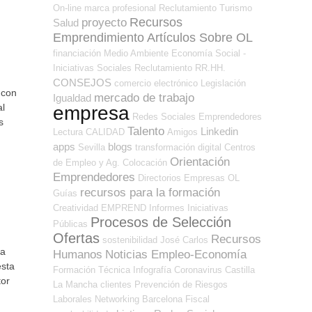
On-line
marca profesional
Reclutamiento
Turismo
Recursos
proyecto
Salud
Emprendimiento
Artículos Sobre OL
financiación
Medio Ambiente
Economía Social -
Iniciativas Sociales
Reclutamiento RR.HH.
CONSEJOS
comercio electrónico
Legislación
 con
mercado de trabajo
Igualdad
al
empresa
Redes Sociales Emprendedores
s
Talento
Linkedin
Lectura
CALIDAD
Amigos
apps
blogs
Sevilla
transformación digital
Centros
Orientación
de Empleo y Ag. Colocación
Emprendedores
Directorios Empresas OL
recursos para la formación
Guías
Creatividad
EMPREND
Informes
Iniciativas
Procesos de Selección
Públicas
Ofertas
Recursos
sostenibilidad
José Carlos
ra
Humanos
Noticias Empleo-Economía
esta
Formación Técnica
Infografía
Coronavirus
Castilla
tor
La Mancha
clientes
Prevención de Riesgos
Laborales
Networking
Barcelona
Fiscal