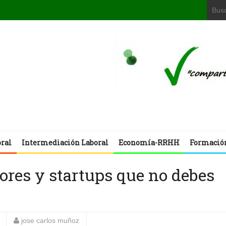
oral
Intermediación Laboral
Economía-RRHH
Formació
res y startups que no debes
jose carlos muñoz