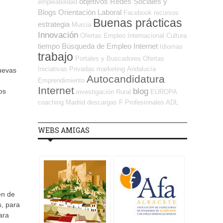
objetivos
Redes Sociales y
empleabilidad
Blogs Orientación Laboral
Facebook
recursos
Buenas prácticas
estrategia
Murcia
Innovación
Ofertas Empleo Internacional
Cultura
tiempo
Búsqueda de Empleo Internet
Idiomas
trabajo
Portales y Buscadores Ofertas
Iniciativas Privadas
marketing
Andalucía
nuevas
Autocandidatura
Emprendimiento
Internet
blog
os
investigación
Rural
EUROPA
coaching
Madrid
descargas
F Profesionales ADL
WEBS AMIGAS
en de
s, para
ara