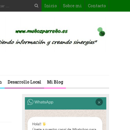
Inicio
Sobre mi
Contacto
n
Desarrollo Local
Mi Blog