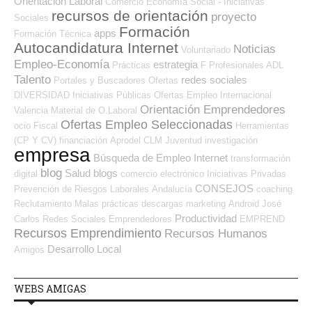
Orientación Laboral
Comercio
Economía Social - Iniciativas
recursos de orientación
proyecto
Sociales
Formación
apps
Formación Técnica
Autocandidatura Internet
Noticias
Voluntariado
Empleo-Economía
estrategia
Prácticas
F Profesionales ADL
Talento
redes sociales
Portales y Buscadores Ofertas
DIVERSIDAD
Iniciativas Públicas
Ofertas Empleo Internacional
Orientación Emprendedores
Valencia
Material de O.Laboral
Ofertas Empleo Seleccionadas
ocio
Fiscal
Herramientas
(CP Y CV)
financiación
Aprodel CLM
Juventud
investigación
empresa
Búsqueda de Empleo Internet
transformación
blog
Salud
blogs
digital
comercio electrónico
Iniciativas Privadas
CONSEJOS
Prevención de Riesgos Laborales
Andalucía
coaching
Reclutamiento
Malas prácticas
descargas
marketing
Android
José
Productividad
Carlos
Redes Sociales Emprendedores
EMPREND
Recursos Emprendimiento
Recursos Humanos
Desarrollo Local
Amigos
WEBS AMIGAS