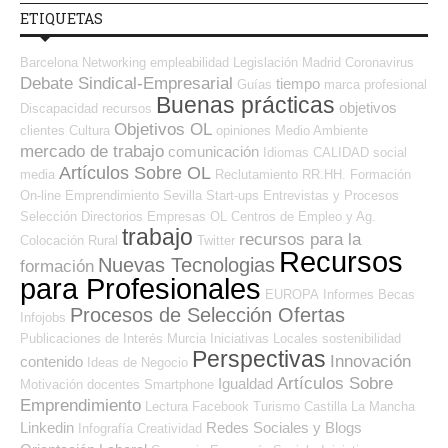
ETIQUETAS
Barcelona
Networking
empleabilidad
Legislación
Madrid
Coronavirus
Debate Sindical-Empresarial
tiempo
Guías
marca profesional
Buenas prácticas
objetivos
Discapacidad
recursos
Objetivos OL
clientes
Cultura
opiniones
Medio Ambiente
mercado de trabajo
comunicación
Idiomas
CALIDAD
social
Artículos Sobre OL
media
Reclutamiento RR.HH.
Formación
On-line
Emprendimiento
Sevilla
Start-ups
Entrevistas y Procesos
Selección
Directorios Empresas OL
Centros de Empleo y Ag.
trabajo
recursos para la
Colocación
Rural
Twitter
Recursos
Nuevas Tecnologias
formación
para Profesionales
EUROPA
Informes
Becas
Procesos de Selección Ofertas
Infojobs
Publicaciones de Interés
Murcia
Iniciativas Locales
sostenibilidad
Perspectivas
Innovación
contenido
Ideas de Negocio
Artículos Sobre
Igualdad
Motivación
docentes
Smartphone
Emprendimiento
Lectura
Facebook
Turismo
Castilla La Mancha
Linkedin
Redes Sociales y Blogs
Infografía
Creatividad