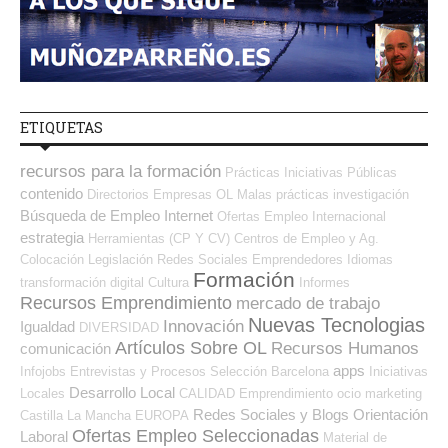
ETIQUETAS
recursos para la formación
Prácticas
Iniciativas Públicas
contenido
Directorios Empresas OL
Malas prácticas
investigación
Búsqueda de Empleo Internet
Ofertas Empleo Internacional
estrategia
Herramientas (CP Y CV)
Centros de Empleo y Ag.
Colocación
Legislación
Redes Sociales Emprendedores
Idiomas
Formación
transformación digital
Cultura
Informes
Recursos Emprendimiento
mercado de trabajo
Nuevas Tecnologias
Innovación
Igualdad
DIVERSIDAD
Artículos Sobre OL
Recursos Humanos
comunicación
apps
Infojobs
Entrevistas y Procesos Selección
Barcelona
Iniciativas
Desarrollo Local
Locales
CALIDAD
Emprendimiento
ocio
marketing
Redes Sociales y Blogs Orientación
Castilla La Mancha
EUROPA
Ofertas Empleo Seleccionadas
Laboral
Material de