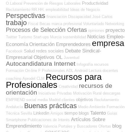
Productividad
O.Laboral
Prevención de Riesgos Laborales
Reclutamiento RR.HH.
empleabilidad
Ideas de Negocio
Perspectivas
financiación
Discapacidad
José Carlos
trabajo
Fiscal
Becas
marca profesional
Voluntariado
Networking
Procesos de Selección Ofertas
proyecto
opiniones
Noticias Empleo-
Twitter
Turismo
Start-ups
Murcia
sostenibilidad
empresa
Economía
Orientación Emprendedores
Debate Sindical-
Salud
redes sociales
Facebook
Empresarial
Objetivos OL
Juventud
Autocandidatura Internet
Infografía
recursos
Formación On-line
F Profesionales ADL
Android
Lectura
docentes
Recursos para
coaching
Aprodel CLM
Profesionales
recursos de
Creatividad
orientación
Iniciativas Privadas
Motivación
Rural
descargas
objetivos
EMPREND
social media
Madrid
clientes
Reclutamiento
Buenas prácticas
Andalucía
Medio Ambiente
Formación
Talento
Linkedin
tiempo
blogs
Técnica
Sevilla
Amigos
Guías
Artículos Sobre
Smartphone
Publicaciones de Interés
Emprendimiento
blog
Valencia
Portales y Buscadores Ofertas