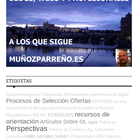
ETIQUETAS
Rural
investigación
Coronavirus
Reclutamiento
transformación digital
Procesos de Selección Ofertas
EMPREND
Lectura
Fiscal
Android
Discapacidad
Motivación
Castilla La Mancha
recursos de
CONSEJOS
Reclutamiento RR.HH.
orientación
Artículos Sobre OL
apps
Prácticas
Perspectivas
Centros de Empleo y Ag. Colocación
redes sociales
Salud
Comercio
F Profesionales ADL
Informes