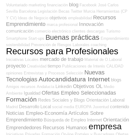
blog
Voluntariado
marketing
financiación
Facebook
José Carlos
Sevilla
Barcelona
Legislación
Becas
Twitter
Murcia
Herramientas (CP
Recursos
objetivos
Y CV)
Ideas de Negocio
empleabilidad
Emprendimiento
Innovación
marca profesional
comunicación
comercio electrónico
clientes
descargas
Turismo
Buenas prácticas
Smartphone
Start-ups
Emprendimiento
sostenibilidad
Prevención de Riesgos Laborales
coaching
Recursos para Profesionales
mercado de trabajo
Iniciativas Locales
Material de O.Laboral
proyecto
tiempo
Creatividad
Publicaciones de Interés
CALIDAD
Nuevas
opiniones
Entrevistas y Procesos Selección
Autocandidatura Internet
Tecnologias
blogs
Objetivos OL
Linkedin
Amigos
recursos
Andalucía
Medio
Ofertas Empleo Seleccionadas
Igualdad
Ambiente
Formación
Redes Sociales y Blogs Orientación Laboral
Desarrollo Local
contenido
Madrid
social media
EUROPA
Juventud
Noticias Empleo-Economía
Artículos Sobre
Emprendimiento
Orientación
Búsqueda de Empleo Internet
empresa
Emprendedores
Recursos Humanos
Iniciativas Privadas
Formación On-line
Portales y Buscadores Ofertas