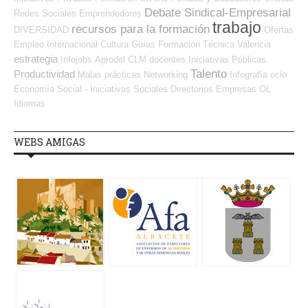
Debate Sindical-Empresarial
Redes Sociales Emprendedores
trabajo
recursos para la formación
DIVERSIDAD
Ofertas
Empleo Internacional
Cultura
Guías
Formación Técnica
Valencia
estrategia
Infojobs
Aprodel CLM
docentes
Iniciativas Públicas
Talento
Productividad
Malas prácticas
Networking
Infografía
ocio
Economía Social - Iniciativas Sociales
Directorios Empresas OL
Idiomas
WEBS AMIGAS