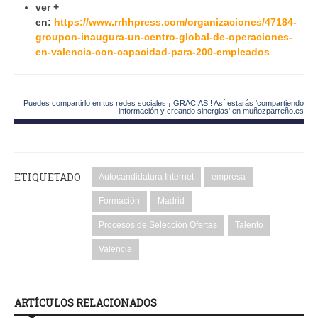
ver +
en:
https://www.rrhhpress.com/organizaciones/47184-
groupon-inaugura-un-centro-global-de-operaciones-
en-valencia-con-capacidad-para-200-empleados
Puedes compartirlo en tus redes sociales ¡ GRACIAS ! Así estarás 'compartiendo
información y creando sinergias' en muñozparreño.es
ETIQUETADO
Autocandidatura Internet
empresa
Formación
Madrid
Procesos de Selección Ofertas
Talento
Valencia
ARTÍCULOS RELACIONADOS