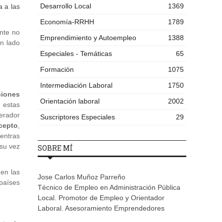
Desarrollo Local
1369
a a las
Economía-RRHH
1789
nte no
Emprendimiento y Autoempleo
1388
un lado
Especiales - Temáticas
65
Formación
1075
Intermediación Laboral
1750
ciones
Orientación laboral
2002
 estas
nerador
Suscriptores Especiales
29
cepto
,
entras
 su vez
SOBRE MÍ
en las
Jose Carlos Muñoz Parreño
países
Técnico de Empleo en Administración Pública
Local. Promotor de Empleo y Orientador
Laboral. Asesoramiento Emprendedores