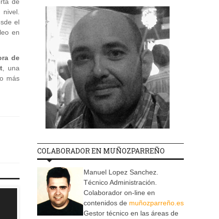
erta de
ivel.
sde el
leo en
ora de
t
, una
ho más
COLABORADOR EN MUÑOZPARREÑO
Manuel Lopez Sanchez.
Técnico Administración.
Colaborador on-line en
contenidos de
muñozparreño.es
Gestor técnico en las áreas de