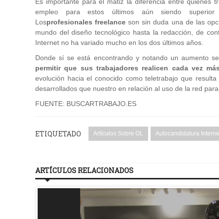
Es importante para el matiz la diferencia entre quienes t
empleo para estos últimos aún siendo superior
Los
profesionales freelance
son sin duda una de las op
mundo del diseño tecnológico hasta la redacción, de cont
Internet no ha variado mucho en los dos últimos años.
Donde sí se está encontrando y notando un aumento sen
permitir que sus trabajadores realicen cada vez má
evolución hacia el conocido como teletrabajo que result
desarrollados que nuestro en relación al uso de la red para 
FUENTE: BUSCARTRABAJO.ES
ETIQUETADO
Artículos Sobre OL
Autocandidatura Interne
ARTÍCULOS RELACIONADOS