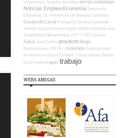
tiempo
estrategia
Voluntariado
Infojobs
docentes
Noticias Empleo-Economía
Directorios
Empresas OL
Prevención de Riesgos Laborales
Desarrollo Local
Formación On-line
Facebook
clientes
transformación digital
Medio Ambiente
ocio
Smartphone
Herramientas (CP Y CV)
Turismo
proyecto
Salud
blogs
José Carlos
contenido
Reclutamiento RR.HH.
Publicaciones
de Interés
recursos
Portales y Buscadores Ofertas
trabajo
apps
Rural
Android
WEBS AMIGAS