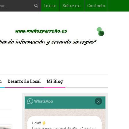
Inicio
Sobre mi
Contacto
n
Desarrollo Local
Mi Blog