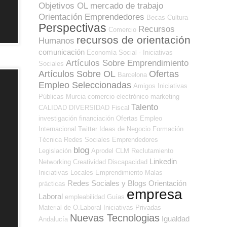
Objetivos OL
mercado de trabajo
Orientación Emprendedores
Becas
Cultura
Perspectivas
Recursos
Comercio
recursos de orientación
Humanos
comunicación
Economía Social - Iniciativas
Artículos Sobre Emprendimiento
Sociales
Artículos Sobre OL
Ofertas
Barcelona
Empleo Seleccionadas
Amigos
Iniciativas
Públicas
Murcia
comercio electrónico
marketing
Talento
CALIDAD
DIVERSIDAD
Fiscal
investigación
financiación
Ofertas Empleo
Internacional
Twitter
Ideas de Negocio
Formación
Técnica
Redes Sociales Emprendedores
blog
Legislación
Aprodel CLM
Reclutamiento
Linkedin
Networking
Creatividad
Discapacidad
Iniciativas Locales
Emprendimiento
Malas
Redes Sociales y Blogs Orientación
prácticas
empresa
Laboral
empleabilidad
Guías
Material de O.Laboral
Iniciativas Privadas
Nuevas Tecnologias
Igualdad
Andalucía