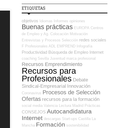
ETIQUETAS
objetivos
Idiomas
Informes
opiniones
Buenas prácticas
EUROPA
Centros
de Empleo y Ag. Colocación
Motivación
redes sociales
Entrevistas y Procesos Selección
F Profesionales ADL
EMPREND
Infografía
Productividad
Búsqueda de Empleo Internet
coaching
Sevilla
Juventud
marca profesional
Recursos Emprendimiento
Recursos para
Profesionales
Debate
Sindical-Empresarial
Innovación
Procesos de Selección
Coronavirus
Ofertas
recursos para la formación
social media
Valencia
Lectura
Madrid
Prácticas
Autocandidatura
CONSEJOS
Internet
descargas
Start-ups
Castilla La
Formación
Mancha
sostenibilidad