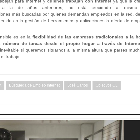
rabajan para Internet y q
uienes trabajan con intern
et ya que la of
 a la de años anteriores, no está creciendo al mismo n
ciones más buscadas por quienes demandan empleados en la red, de
enidos o la gestión de herramientas y aplicaciones,la oferta de emp
sible es en la f
lexibilidad de las empresas tradicionales a la h
s número de tareas desde el propio hogar a través de Interne
a inevitable si queremos situarnos a la misma altura que países muc
el trabajo.
t
Búsqueda de Empleo Internet
José Carlos
Objetivos OL