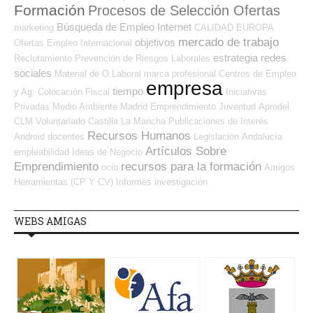
Formación
Procesos de Selección Ofertas
Búsqueda de Empleo Internet
marketing
CALIDAD
EUROPA
mercado de trabajo
objetivos
Ofertas Empleo Internacional
estrategia
redes
Reclutamiento
Prevención de Riesgos Laborales
sociales
Material de O.Laboral
marca profesional
Centros de Empleo
empresa
tiempo
y Ag. Colocación
Fiscal
Iniciativas
Privadas
Medio Ambiente
Madrid
Emprendimiento
Juventud
Aprodel
CLM
Voluntariado
Castilla La Mancha
Publicaciones de Interés
Recursos Humanos
Android
docentes
Legislación
Andalucía
Artículos Sobre
empleabilidad
Ideas de Negocio
Emprendimiento
recursos para la formación
ocio
Amigos
Herramientas (CP Y CV)
Informes
investigación
WEBS AMIGAS