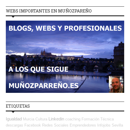
WEBS IMPORTANTES EN MUÑOZPAREÑO
ETIQUETAS
Igualdad
Linkedin
Murcia
Cultura
coaching
Formación Técnica
descargas
Facebook
Redes Sociales Emprendedores
Infojobs
Sevilla