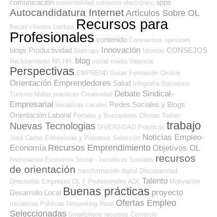
comunicación
apps
sostenibilidad
comercio electrónico
Autocandidatura Internet
Artículos Sobre OL
Recursos para
Becas
clientes
Lectura
Profesionales
contenido
Coronavirus
opiniones
Innovación
blogs
Productividad
CONSEJOS
Start-ups
Idiomas
blog
Reclutamiento RR.HH.
social media
Valencia
Perspectivas
EMPREND
Guías
Formación On-line
Orientación Emprendedores
Salud
Infografía
Barcelona
Debate Sindical-
Turismo
Malas prácticas
Creatividad
Empresarial
Redes Sociales y Blogs
Iniciativas Locales
Orientación Laboral
Portales y Buscadores Ofertas
Twitter
trabajo
Nuevas Tecnologias
DIVERSIDAD
Prácticas
Noticias Empleo-
José Carlos
Entrevistas y Procesos Selección
Recursos Emprendimiento
Economía
Objetivos OL
recursos
financiación
Economía Social - Iniciativas Sociales
de orientación
transformación digital
Discapacidad
Talento
Directorios Empresas OL
F Profesionales ADL
Motivación
Buenas prácticas
proyecto
Desarrollo Local
Ofertas Empleo
Iniciativas Públicas
Networking
Rural
Seleccionadas
Smartphone
recursos
Comercio