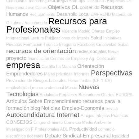
estrategia
Coronavirus
marketing
Start-ups
Directorios Empresas OL
Objetivos OL
Recursos
contenido
Barcelona
José Carlos
Humanos
Desarrollo Local
Reclutamiento
EMPREND
Material de
Recursos para
O.Laboral
Voluntariado
Profesionales
Valencia
Madrid
Ofertas Empleo
Salud
Internacional
Lectura
Publicaciones de Interés
Iniciativas
Privadas
Formación Técnica
Infografía
Facebook
Creatividad
Guías
recursos de orientación
redes sociales
Becas
proyecto
financiación
Centros de Empleo y Ag. Colocación
empresa
Orientación
Castilla La Mancha
Perspectivas
Emprendedores
Malas prácticas
Informes
Prevención de Riesgos Laborales
Herramientas (CP Y CV)
Nuevas
empleabilidad
marca profesional
Murcia
Tecnologias
Andalucía
Portales y Buscadores Ofertas
EUROPA
Artículos Sobre Emprendimiento
recursos para la
formación
blog
Noticias Empleo-Economía
Sevilla
Autocandidatura Internet
Amigos
Infojobs
Prácticas
CONSEJOS
Emprendimiento
Comercio
Medio Ambiente
Productividad
investigación
F Profesionales ADL
comercio
Debate Sindical-Empresarial
Igualdad
electrónico
docentes