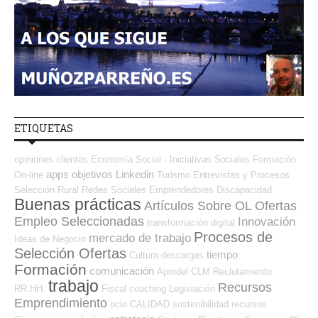
ETIQUETAS
opiniones
clientes
Economía Social - Iniciativas Sociales
Formación
apps
objetivos
Linkedin
On-line
Turismo
Entrevistas y Procesos
Selección
Rural
Redes Sociales Emprendedores
Discapacidad
Buenas prácticas
Artículos Sobre OL
Ofertas
Empleo Seleccionadas
Innovación
transformación digital
Procesos de
mercado de trabajo
Ideas de Negocio
Selección Ofertas
tiempo
Cultura
descargas
Formación
comunicación
Aprodel CLM
Reclutamiento
trabajo
Recursos
RR.HH.
Fiscal
coaching
Legislación
Emprendimiento
ocio
CALIDAD
sostenibilidad
recursos