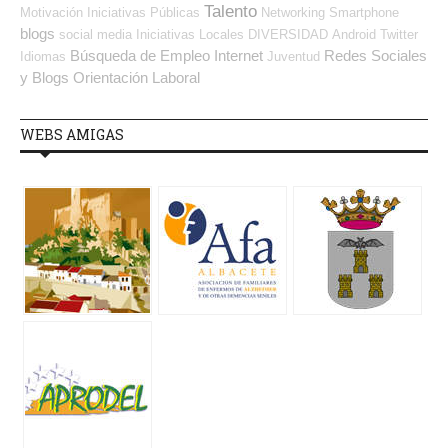
Talento
Motivación
Iniciativas Públicas
Networking
Smartphone
blogs
social media
Iniciativas Locales
DIVERSIDAD
Android
Twitter
Búsqueda de Empleo Internet
Redes Sociales
Idiomas
Juventud
y Blogs Orientación Laboral
WEBS AMIGAS