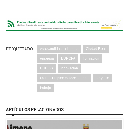
ETIQUETADO
Autocandidatura Internet
Ciudad Real
empresa
EUROPA
Formación
HUELVA
Innovación
Ofertas Empleo Seleccionadas
proyecto
trabajo
ARTÍCULOS RELACIONADOS