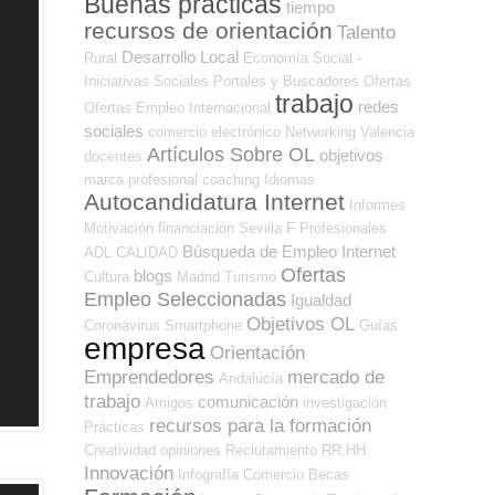
Buenas prácticas
tiempo
recursos de orientación
Talento
Desarrollo Local
Rural
Economía Social -
Iniciativas Sociales
Portales y Buscadores Ofertas
trabajo
redes
Ofertas Empleo Internacional
sociales
comercio electrónico
Networking
Valencia
Artículos Sobre OL
objetivos
docentes
marca profesional
coaching
Idiomas
Autocandidatura Internet
Informes
Motivación
financiación
Sevilla
F Profesionales
Búsqueda de Empleo Internet
ADL
CALIDAD
Ofertas
blogs
Cultura
Madrid
Turismo
Empleo Seleccionadas
Igualdad
Objetivos OL
Coronavirus
Smartphone
Guías
empresa
Orientación
Emprendedores
mercado de
Andalucía
trabajo
comunicación
Amigos
investigación
recursos para la formación
Prácticas
Creatividad
opiniones
Reclutamiento RR.HH.
Innovación
Infografía
Comercio
Becas