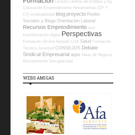
Formación
Lectura
Centros de Empleo y Ag.
Colocación
Emprendimiento
Herramientas (CP Y
blog
proyecto
Redes
CV)
empleabilidad
Sociales y Blogs Orientación Laboral
Recursos Emprendimiento
ocio
Perspectivas
transformación digital
Salud
Formación On-line
Aprodel CLM
Formación
Debate
CONSEJOS
Técnica
Juventud
Sindical-Empresarial
apps
Ideas de Negocio
Reclutamiento
Discapacidad
WEBS AMIGAS