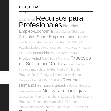
ETIQUETAS
Recursos para
Legislación
Profesionales
Noticias
Empleo-Economía
José Carlos
Start-ups
Artículos Sobre Emprendimiento
Malas
prácticas
sostenibilidad
clientes
EMPREND
Facebook
Barcelona
recursos
Iniciativas Privadas
contenido
EUROPA
Voluntariado
Android
Procesos
Productividad
Castilla La Mancha
de Selección Ofertas
social media
Infojobs
marketing
Twitter
Medio Ambiente
Prevención de Riesgos Laborales
Iniciativas
Recursos
Públicas
Fiscal
DIVERSIDAD
Humanos
estrategia
Linkedin
Redes Sociales
Nuevas Tecnologias
Emprendedores
descargas
Murcia
Iniciativas Locales
Entrevistas y
Procesos Selección
Material de O.Laboral
Publicaciones de Interés
Directorios Empresas OL