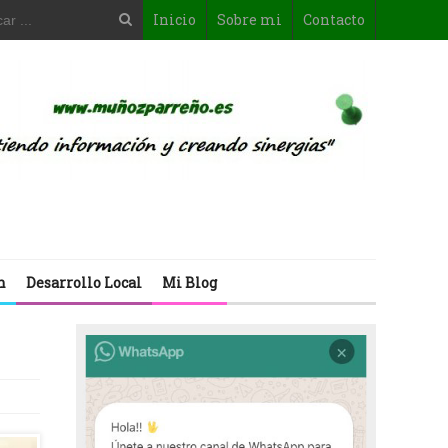
Inicio
Sobre mi
Contacto
n
Desarrollo Local
Mi Blog