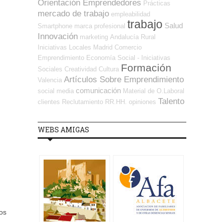
Orientación Emprendedores
Prácticas
mercado de trabajo
empleabilidad
trabajo
Salud
Smartphone
marca profesional
Innovación
marketing
Andalucía
Rural
Iniciativas Locales
Madrid
Comercio
Emprendimiento
Economía Social - Iniciativas
Formación
Sociales
Creatividad
Cultura
Artículos Sobre Emprendimiento
Valencia
comunicación
social media
Material de O.Laboral
Talento
clientes
Reclutamiento RR.HH.
opiniones
WEBS AMIGAS
los