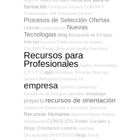
Negocio
formación
Formación Técnica
EUROPA
F
Profesionales ADL
Formación On-line
Procesos de Selección Ofertas
Nuevas
Linkedin
investigación
Tecnologias
blog
Búsqueda de Empleo
Internet
recursos
Publicaciones de Interés
CALIDAD
Becas
Motivación
Sevilla
Barcelona
Recursos para
Profesionales
Twitter
Herramientas
apps
(CP Y CV)
Iniciativas Privadas
Start-ups
Lectura
Directorios Empresas OL
empresa
Turismo
Coronavirus
estrategia
Prevención de Riesgos Laborales
recursos de orientación
proyecto
Legislación
Entrevistas y Procesos Selección
Recursos Humanos
Medio Ambiente
Android
CONSEJOS
Redes Sociales y
Voluntariado
Blogs Orientación Laboral
coaching
blogs
Discapacidad
DIVERSIDAD
Fiscal