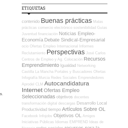
ETIQUETAS
Buenas prácticas
contenido
Malas
prácticas
comercio electrónico
sostenibilidad
Guías
Noticias Empleo-
Juventud
financiación
Economía
Debate Sindical-Empresarial
ocio
Ofertas Empleo Internacional
Informes
Perspectivas
Reclutamiento
José Carlos
Recursos
Centros de Empleo y Ag. Colocación
Emprendimiento
Igualdad
Networking
Castilla La Mancha
Portales y Buscadores Ofertas
Infografía
Murcia
Redes Sociales Emprendedores
Autocandidatura
Aprodel CLM
Internet
Ofertas Empleo
s.
Seleccionadas
objetivos
docentes
Desarrollo Local
transformación digital
descargas
Artículos Sobre OL
Productividad
tiempo
Objetivos OL
Facebook
Infojobs
Amigos
Iniciativas Públicas
Idiomas
EMPREND
Ideas de
recursos para la
redes sociales