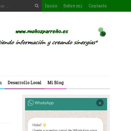
Inicio
Sobre mi
Contacto
n
Desarrollo Local
Mi Blog