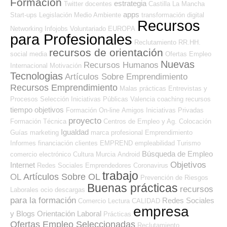
Formación
estrategia
Twitter
docentes
Castilla La Mancha
apps
Start-ups
Legislación
Medio Ambiente
transformación digital
Recursos
Networking
Infojobs
Voluntariado
EUROPA
para Profesionales
Reclutamiento RR.HH.
recursos de orientación
social media
Ofertas Empleo
Nuevas
Recursos Humanos
Internacional
Motivación
Tecnologias
Artículos Sobre Emprendimiento
Recursos Emprendimiento
Malas prácticas
Entrevistas y
Procesos Selección
Iniciativas Públicas
Valencia
coaching
recursos
tiempo
objetivos
Formación On-line
Amigos
Iniciativas Privadas
proyecto
Formación Técnica
Centros de Empleo y Ag. Colocación
Igualdad
Guías
marketing
marca profesional
Emprendimiento
Informes
financiación
clientes
EMPREND
empleabilidad
Turismo
Búsqueda de Empleo
comercio electrónico
Cultura
Murcia
Android
Objetivos
Internet
Redes Sociales Emprendedores
Coronavirus
trabajo
Artículos Sobre OL
OL
Prevención de Riesgos
Buenas prácticas
recursos
Laborales
ocio
descargas
para la formación
Redes Sociales
Comercio
Lectura
CALIDAD
empresa
y Blogs Orientación Laboral
Prácticas
Ofertas Empleo Seleccionadas
Reclutamiento