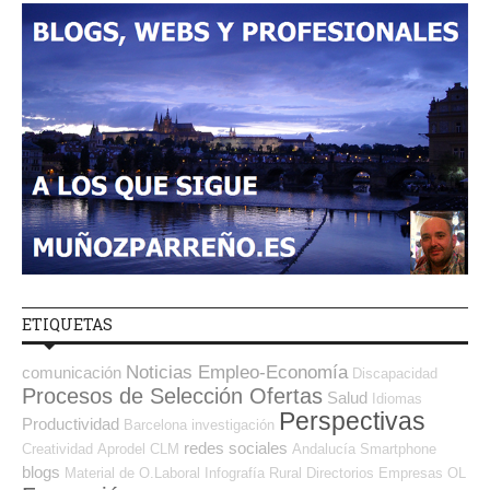
ETIQUETAS
Noticias Empleo-Economía
comunicación
Discapacidad
Procesos de Selección Ofertas
Salud
Idiomas
Perspectivas
Productividad
Barcelona
investigación
redes sociales
Creatividad
Aprodel CLM
Andalucía
Smartphone
blogs
Material de O.Laboral
Infografía
Rural
Directorios Empresas OL