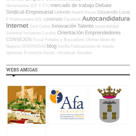
mercado de trabajo
Debate
Herramientas (CP Y CV)
Sindical-Empresarial
Linkedin
Desarrollo Local
Madrid
Becas
Autocandidatura
contenido
F Profesionales ADL
Facebook
Internet
Innovación
Talento
José Carlos
sostenibilidad
Orientación Emprendedores
Juventud
Iniciativas Locales
CONSEJOS
Fiscal
Portales y Buscadores Ofertas
Ideas de
blog
Negocio
DIVERSIDAD
Sevilla
Publicaciones de Interés
opiniones
Economía Social - Iniciativas Sociales
WEBS AMIGAS