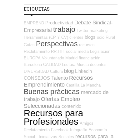
ETIQUETAS
Debate Sindical-
Productividad
EMPREND
trabajo
Empresarial
Twitter
marketing
blogs
Herramientas (CP Y CV)
clientes
ocio
Rural
Perspectivas
Guías
recursos
Reclutamiento RR.HH.
social media
Legislación
EUROPA
Voluntariado
Madrid
financiación
Barcelona
CALIDAD
Lectura
Murcia
docentes
blog
Linkedin
DIVERSIDAD
Cultura
Recursos
Talento
CONSEJOS
Emprendimiento
Castilla La Mancha
Buenas prácticas
mercado de
Ofertas Empleo
trabajo
Seleccionadas
contenido
Recursos para
Profesionales
Amigos
Reclutamiento
Facebook
Infografía
Economía
recursos para la
Social - Iniciativas Sociales