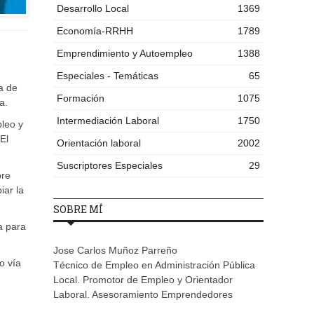
Desarrollo Local
1369
Economía-RRHH
1789
Emprendimiento y Autoempleo
1388
Especiales - Temáticas
65
a de
Formación
1075
a.
Intermediación Laboral
1750
pleo y
El
Orientación laboral
2002
Suscriptores Especiales
29
bre
iar la
SOBRE MÍ
a para
Jose Carlos Muñoz Parreño
o vía
Técnico de Empleo en Administración Pública
Local. Promotor de Empleo y Orientador
Laboral. Asesoramiento Emprendedores