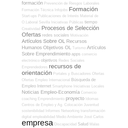
formación
Prevención de Riesgos Laborales
Formación
Formación Técnica
Infojobs
Start-ups
Publicaciones de Interés
Material de
tiempo
O.Laboral
Sevilla
Iniciativas Públicas
Procesos de Selección
Creatividad
Ofertas
redes sociales
Motivación
Artículos Sobre OL
Recursos
Humanos
Objetivos OL
Artículos
Turismo
Sobre Emprendimiento
apps
comercio
objetivos
electrónico
Redes Sociales
recursos de
Emprendedores
orientación
Portales y Buscadores Ofertas
Búsqueda de
Ofertas Empleo Internacional
Empleo Internet
Smartphone
Iniciativas Locales
Noticias Empleo-Economía
Comercio
proyecto
coaching
Emprendimiento
Idiomas
Centros de Empleo y Ag. Colocación
Juventud
sostenibilidad
Informes
Networking
transformación
digital
empleabilidad
Medio Ambiente
José Carlos
empresa
Salud
Discapacidad
Malas