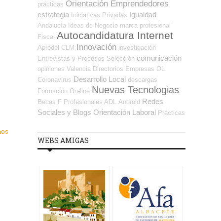
Orientación Emprendedores
prácticas
estrategia
Igualdad
Iniciativas Privadas
Andalucía
Ideas de Negocio
marca profesional
Autocandidatura Internet
Fiscal
Innovación
Aprodel CLM
investigación
comunicación
Entrevistas y Procesos Selección
opiniones
Valencia
Directorios Empresas OL
Desarrollo Local
Coronavirus
descargas
Nuevas Tecnologias
Formación On-line
Redes
Becas
F Profesionales ADL
Android
Sociales y Blogs Orientación Laboral
Prácticas
mos
WEBS AMIGAS