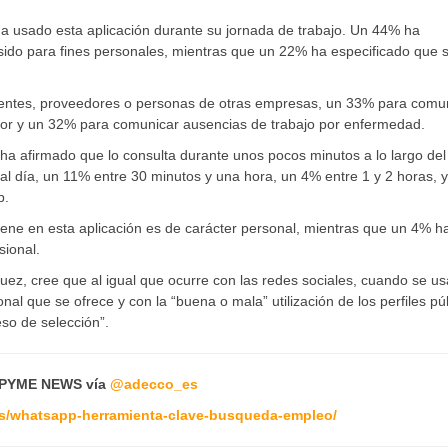
a usado esta aplicación durante su jornada de trabajo. Un 44% ha
sido para fines personales, mientras que un 22% ha especificado que s
lientes, proveedores o personas de otras empresas, un 33% para comu
jador y un 32% para comunicar ausencias de trabajo por enfermedad.
ha afirmado que lo consulta durante unos pocos minutos a lo largo del
al día, un 11% entre 30 minutos y una hora, un 4% entre 1 y 2 horas, 
p.
iene en esta aplicación es de carácter personal, mientras que un 4% h
sional.
quez, cree que al igual que ocurre con las redes sociales, cuando se us
l que se ofrece y con la “buena o mala” utilización de los perfiles pú
eso de selección”.
PYME NEWS vía
@adecco_es
s/whatsapp-herramienta-clave-busqueda-empleo/