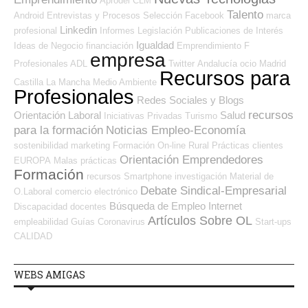
Aprodel CLM
Talento
Android
Entrevistas y Procesos Selección
Facebook
marca
Linkedin
profesional
Informes
Legislación
Publicaciones de Interés
Igualdad
Ideas de Negocio
financiación
Emprendimiento
F
empresa
Profesionales ADL
Twitter
Andalucía
ocio
Madrid
Recursos para
Castilla La Mancha
Medio Ambiente
Profesionales
Redes Sociales y Blogs
recursos
Orientación Laboral
Salud
Iniciativas Privadas
Turismo
para la formación
Noticias Empleo-Economía
sostenibilidad
marketing
Formación On-line
Rural
Prácticas
clientes
Orientación Emprendedores
EUROPA
Malas prácticas
Formación
recursos
Smartphone
investigación
Material de
Debate Sindical-Empresarial
O.Laboral
comercio electrónico
Búsqueda de Empleo Internet
Discapacidad
docentes
Artículos Sobre OL
empleabilidad
Guías
Coronavirus
Start-ups
CALIDAD
WEBS AMIGAS