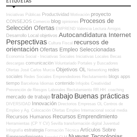
ETIQUETAS
proyecto
Productividad
Iniciativas Públicas
Motivación
Procesos de
blog
CONSEJOS
Comercio
opiniones
Selección Ofertas
EMPREND
Valencia
Lectura
Amigos
Autocandidatura Internet
Desarrollo Local
objetivos
Perspectivas
recursos de
Cultura
Fiscal
orientación
Ofertas Empleo Seleccionadas
Economía Social - Iniciativas Sociales
Iniciativas Locales
Becas
comunicación
descargas
Voluntariado
Portales y Buscadores
Objetivos OL
redes
Ofertas
José Carlos
Murcia
Networking
sociales
blogs
apps
Redes Sociales Emprendedores
Reclutamiento
tiempo
contenido
Barcelona
Idiomas
Infojobs
Creatividad
Prevención de Riesgos Laborales
Reclutamiento RR.HH.
coaching
trabajo
Buenas prácticas
mercado de trabajo
Innovación
DIVERSIDAD
Directorios Empresas OL
Centros de
Empleo y Ag. Colocación
Ofertas Empleo Internacional
social media
Recursos Emprendimiento
Recursos Humanos
Herramientas (CP Y CV)
Sevilla
transformación digital
Juventud
Artículos Sobre
estrategia
Infografía
Formación Técnica
Nuevas Tecnologias
Emprendimiento