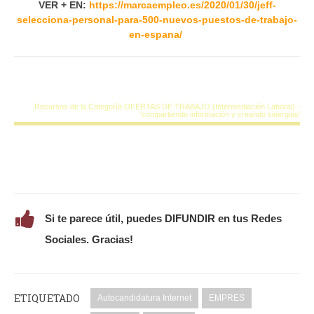
VER + EN:
https://marcaempleo.es/2020/01/30/jeff-
selecciona-personal-para-500-nuevos-puestos-de-trabajo-
en-espana/
Recursos de la Categoría OFERTAS DE TRABAJO (Intermediación Laboral) -
'compartiendo información y creando sinergias'
Si te parece útil, puedes DIFUNDIR en tus Redes
Sociales. Gracias!
ETIQUETADO
Autocandidatura Internet
EMPRES