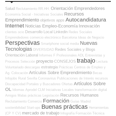
Orientación Emprendedores
Salud
Reclutamiento RR.HH.
Recursos
Economía Social - Iniciativas Sociales
Autocandidatura
Emprendimiento
objetivos
apps
Internet
Noticias Empleo-Economía
Innovación
Desarrollo Local
Linkedin
clientes
ocio
Redes Sociales
Emprendedores
comercio electrónico
Barcelona
Ideas de Negocio
Perspectivas
Nuevas
Smartphone
social media
Tecnologias
Redes Sociales y Blogs
DIVERSIDAD
Orientación Laboral
Informes
F Profesionales ADL
Entrevistas y
trabajo
proyecto
CONSEJOS
Procesos Selección
Lectura
estrategia
Voluntariado
descargas
Prácticas
Centros de Empleo y
Artículos Sobre Emprendimiento
Ag. Colocación
Becas
Infojobs
Rural
Sevilla
Coronavirus
Publicaciones de Interés
recursos
Artículos Sobre
Discapacidad
Portales y Buscadores Ofertas
OL
Idiomas
Aprodel CLM
Iniciativas Locales
transformación digital
Recursos Humanos
Amigos
Malas prácticas
Legislación
Formación
Reclutamiento
Comercio
Guías
Madrid
Buenas prácticas
sostenibilidad
Start-ups
Herramientas
mercado de trabajo
(CP Y CV)
Infografía
Formación Técnica