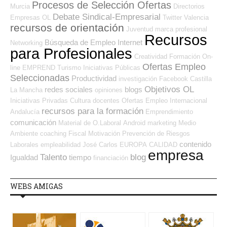
Procesos de Selección Ofertas
Murcia
Directorios
Debate Sindical-Empresarial
Empresas OL
Twitter
Valencia
recursos de orientación
Juventud
marca profesional
Recursos
Búsqueda de Empleo Internet
Networking
para Profesionales
Creatividad
Formación On-
Ofertas Empleo
line
EMPREND
Turismo
Iniciativas Públicas
Seleccionadas
Productividad
investigación
Facebook
Castilla
Objetivos OL
redes sociales
blogs
La Mancha
opiniones
Iniciativas Privadas
Cultura
docentes
Ofertas Empleo Internacional
recursos para la formación
Andalucía
Emprendimiento
comunicación
Material de O.Laboral
Android
marketing
Medio
Ambiente
coaching
Fiscal
Motivación
Prevención de Riesgos
contenido
Laborales
empleabilidad
José Carlos
EUROPA
CALIDAD
empresa
Talento
blog
Igualdad
tiempo
financiación
WEBS AMIGAS