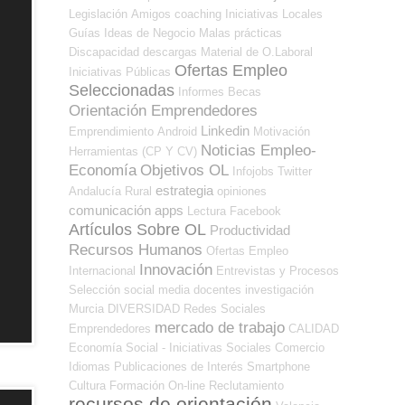
Legislación
Amigos
coaching
Iniciativas Locales
Guías
Ideas de Negocio
Malas prácticas
Discapacidad
descargas
Material de O.Laboral
Ofertas Empleo
Iniciativas Públicas
Seleccionadas
Informes
Becas
Orientación Emprendedores
Linkedin
Emprendimiento
Android
Motivación
Noticias Empleo-
Herramientas (CP Y CV)
Economía
Objetivos OL
Infojobs
Twitter
estrategia
Andalucía
Rural
opiniones
comunicación
apps
Lectura
Facebook
Artículos Sobre OL
Productividad
Recursos Humanos
Ofertas Empleo
Innovación
Internacional
Entrevistas y Procesos
Selección
social media
docentes
investigación
Murcia
DIVERSIDAD
Redes Sociales
mercado de trabajo
Emprendedores
CALIDAD
Economía Social - Iniciativas Sociales
Comercio
Idiomas
Publicaciones de Interés
Smartphone
Cultura
Formación On-line
Reclutamiento
recursos de orientación