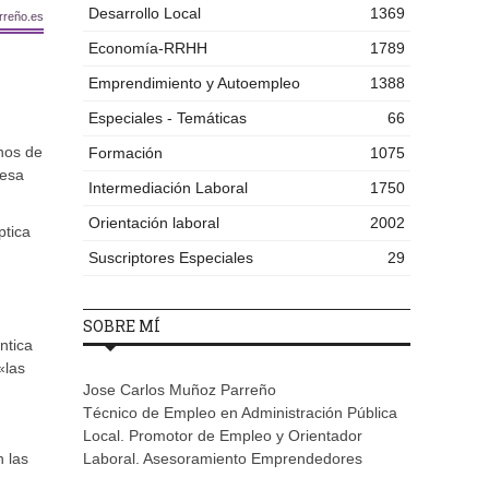
Desarrollo Local
1369
rreño.es
Economía-RRHH
1789
Emprendimiento y Autoempleo
1388
Especiales - Temáticas
66
nos de
Formación
1075
 esa
Intermediación Laboral
1750
Orientación laboral
2002
ptica
Suscriptores Especiales
29
SOBRE MÍ
ntica
«las
Jose Carlos Muñoz Parreño
Técnico de Empleo en Administración Pública
Local. Promotor de Empleo y Orientador
n las
Laboral. Asesoramiento Emprendedores