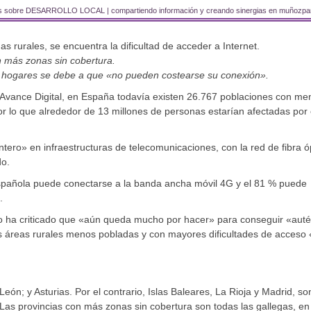
os sobre DESARROLLO LOCAL | compartiendo información y creando sinergias en muñozpa
 rurales, se encuentra la dificultad de acceder a Internet.
on más zonas sin cobertura.
s hogares se debe a que «no pueden costearse su conexión».
l Avance Digital, en España todavía existen 26.767 poblaciones con me
 por lo que alrededor de 13 millones de personas estarían afectadas por
ero» en infraestructuras de telecomunicaciones, con la red de fibra ó
do.
española puede conectarse a la banda ancha móvil 4G y el 81 % puede
.
io ha criticado que «aún queda mucho por hacer» para conseguir «auté
las áreas rurales menos pobladas y con mayores dificultades de acceso 
 León; y Asturias. Por el contrario, Islas Baleares, La Rioja y Madrid, so
as provincias con más zonas sin cobertura son todas las gallegas, en