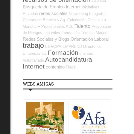
Valencia
Búsqueda de Empleo Internet
Iniciativas
redes sociales
Privadas
Networking
Infografía
Centros de Empleo y Ag. Colocación
Castilla La
Talento
Mancha
F Profesionales ADL
Prevención
de Riesgos Laborales
Formación Técnica
Madrid
Redes Sociales y Blogs Orientación Laboral
trabajo
EUROPA
EMPREND
Directorios
Formación
Empresas OL
clientes
Autocandidatura
Voluntariado
Internet
contenido
Fiscal
WEBS AMIGAS