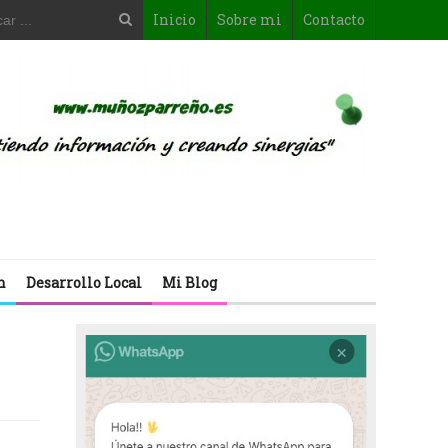
Inicio
Sobre mi
Contacto
n
Desarrollo Local
Mi Blog