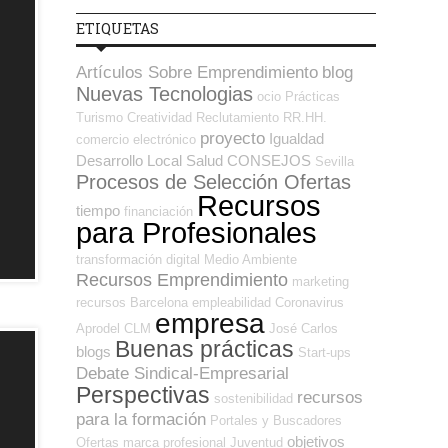
ETIQUETAS
Artículos Sobre Emprendimiento
blog
Nuevas Tecnologias
ocio
Prácticas
Turismo
Creatividad
Reclutamiento RR.HH.
proyecto
Igualdad
comercio electrónico
Desarrollo Local
Salud
CONSEJOS
Sevilla
Procesos de Selección Ofertas
Recursos
tiempo
financiación
para Profesionales
transformación digital
Medio Ambiente
Recursos Emprendimiento
marketing
recursos
Barcelona
empleabilidad
Coronavirus
empresa
Aprodel CLM
José Carlos
Buenas prácticas
blogs
Start-ups
Debate Sindical-Empresarial
Perspectivas
recursos
sostenibilidad
para la formación
Portales y Buscadores
objetivos
Ofertas
marca profesional
Juventud