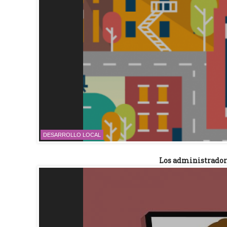
DESARROLLO LOCAL
Los administradore