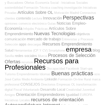
y Buscadores Ofertas
Economía Social - Iniciativas Sociales
sostenibilidad
Formación Técnica
coaching
investigación
Iniciativas
Artículos Sobre OL
Privadas
Motivación
Madrid
Coronavirus
Perspectivas
Innovación
contenido
clientes
Lectura
Noticias Empleo-
opiniones
comercio electrónico
Guías
Economía
Artículos Sobre
Infojobs
Prácticas
Nuevas Tecnologias
Emprendimiento
objetivos
mercado de trabajo
comunicación
Entrevistas y Procesos
Recursos Emprendimiento
apps
Selección
descargas
empresa
blog
Salud
Herramientas (CP Y CV)
Smartphone
Procesos de Selección
redes sociales
Sevilla
Murcia
Recursos para
Ofertas
recursos
Profesionales
Discapacidad
Facebook
Start-ups
Buenas prácticas
Turismo
Emprendimiento
Idiomas
ocio
Linkedin
José Carlos
Medio Ambiente
Formación On-line
Rural
marca
CONSEJOS
profesional
Directorios Empresas OL
transformación
Desarrollo Local
digital
Fiscal
Voluntariado
Creatividad
Juventud
Orientación Emprendedores
Igualdad
Amigos
EUROPA
recursos de orientación
Iniciativas Locales
Autocandidatura Internet