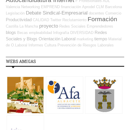
F Profesionales ADL
Valencia
Networking
EMPREND
financiación
Aprodel CLM
Barcelona
Debate Sindical-Empresarial
Legislación
docentes
Comercio
Formación
Productividad
CALIDAD
Twitter
Reclutamiento
proyecto
Castilla La Mancha
Redes Sociales Emprendedores
blogs
Redes
Becas
empleabilidad
Infografía
DIVERSIDAD
Sociales y Blogs Orientación Laboral
tiempo
marketing
Material
de O.Laboral
Informes
Cultura
Prevención de Riesgos Laborales
WEBS AMIGAS