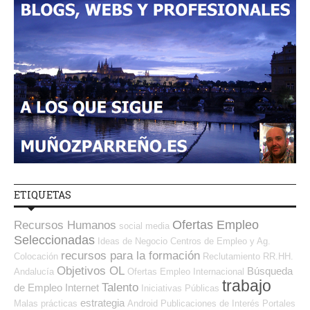
ETIQUETAS
Ofertas Empleo
Recursos Humanos
social media
Seleccionadas
Ideas de Negocio
Centros de Empleo y Ag.
recursos para la formación
Colocación
Reclutamiento RR.HH.
Objetivos OL
Búsqueda
Andalucía
Ofertas Empleo Internacional
trabajo
Talento
de Empleo Internet
Iniciativas Públicas
estrategia
Malas prácticas
Android
Publicaciones de Interés
Portales