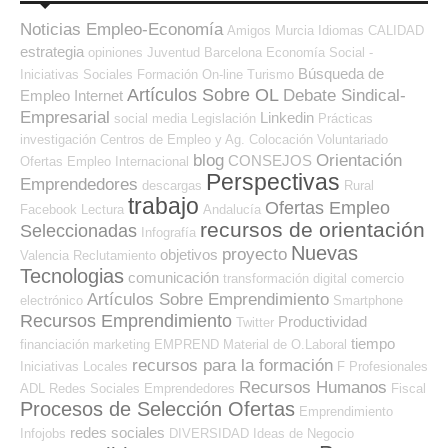
Noticias Empleo-Economía
Amigos
Murcia
Idiomas
CALIDAD
estrategia
opiniones
Juventud
Barcelona
Economía Social -
Búsqueda de
Iniciativas Sociales
Formación On-line
Turismo
Artículos Sobre OL
Debate Sindical-
Empleo Internet
Empresarial
Linkedin
social media
Legislación
Prácticas
investigación
Centros de Empleo y Ag. Colocación
Voluntariado
blog
Orientación
CONSEJOS
Ofertas Empleo Internacional
Perspectivas
Emprendedores
descargas
Rural
trabajo
Ofertas Empleo
Facebook
Lectura
Andalucía
recursos de orientación
Seleccionadas
Infografía
Nuevas
proyecto
objetivos
Valencia
Reclutamiento
Tecnologias
comunicación
transformación digital
comercio
Artículos Sobre Emprendimiento
electrónico
Smartphone
Recursos Emprendimiento
Productividad
Twitter
tiempo
financiación
marketing
EMPREND
Material de O.Laboral
recursos para la formación
Iniciativas Locales
F Profesionales
Recursos Humanos
ADL
Redes Sociales Emprendedores
Fiscal
Procesos de Selección Ofertas
Emprendimiento
redes sociales
Infojobs
DIVERSIDAD
Ideas de Negocio