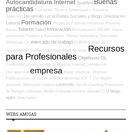
Buenas
Autocandidatura Internet
Igualdad
prácticas
Formación Técnica
Entrevistas y Procesos
Desarrollo Local
Redes Sociales y Blogs Orientación
Selección
Formación
Laboral
Iniciativas Públicas
Iniciativas Privadas
Talento
Innovación
Salud
Becas
Reclutamiento RR.HH.
marca
profesional
Portales y Buscadores Ofertas
Networking
Directorios
mercado de trabajo
Empresas OL
EUROPA
Start-ups
Recursos
sostenibilidad
Comercio
empleabilidad
recursos
para Profesionales
Objetivos OL
Creatividad
Guías
Castilla La Mancha
Android
Coronavirus
empresa
Discapacidad
Malas prácticas
Informes
Publicaciones de Interés
ocio
Herramientas (CP Y CV)
Madrid
contenido
docentes
Motivación
Cultura
Sevilla
coaching
Prevención
blogs
de Riesgos Laborales
Medio Ambiente
clientes
Aprodel CLM
apps
José Carlos
WEBS AMIGAS