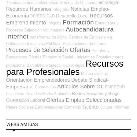
estrategia
Técnica
comercio electrónico
Material de O.Laboral
Recursos Humanos
Noticias Empleo-
Infografía
Recursos
Economía
Desarrollo Local
DIVERSIDAD
Formación
Emprendimiento
Infojobs
Entrevistas y
Autocandidatura
Procesos Selección
Voluntariado
Internet
transformación digital
Centros de Empleo y Ag.
Colocación
Iniciativas Públicas
Publicaciones de Interés
Procesos de Selección Ofertas
Portales y
Buscadores Ofertas
Economía Social - Iniciativas Sociales
marca
Recursos
profesional
Barcelona
empleabilidad
Amigos
para Profesionales
Murcia
clientes
Orientación Emprendedores
Debate Sindical-
Artículos Sobre OL
Empresarial
Coronavirus
EMPREND
Redes Sociales y Blogs
Iniciativas Privadas
Medio Ambiente
Ofertas Empleo Seleccionadas
Orientación Laboral
Talento
Redes Sociales Emprendedores
Comercio
Cultura
Informes
WEBS AMIGAS