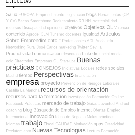
ETIQUETAS
Salud
blogs
EUROPA
Emprendimiento
Legislación
Herramientas (CP
Y CV)
Becas
Smartphone
Reclutamiento RR.HH.
sostenibilidad
Objetivos OL
objetivos
recursos
Discapacidad
opiniones
Valencia
Artículos
contenido
Igualdad
Aprodel CLM
Turismo
docentes
Sobre Emprendimiento
F Profesionales ADL
Andalucía
Networking
Rural
José Carlos
marketing
Twitter
Sevilla
Productividad
comunicación
Linkedin
descargas
social media
Buenas
ocio
Directorios Empresas OL
Start-ups
prácticas
CONSEJOS
redes sociales
Iniciativas Locales
Perspectivas
tiempo
Madrid
financiación
empresa
proyecto
Prevención de Riesgos Laborales
recursos de orientación
Castilla La Mancha
recursos para la formación
investigación
Formación On-line
mercado de trabajo
Facebook
Prácticas
Guías
Juventud
Android
blog
Búsqueda de Empleo Internet
coaching
Ofertas Empleo
Innovación
Internacional
Ideas de Negocio
Malas prácticas
trabajo
apps
Idiomas
Fiscal
CALIDAD
Motivación
Creatividad
Nuevas Tecnologias
Reclutamiento
Lectura
Formación